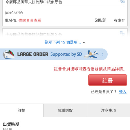
今麥郎品牌華夫餅乾麵巾紙象牙色
(001C337IV)
5個/組
批發價:
僅限會員查看
有庫存
今麥郎品牌華夫餅乾麵巾紙象牙色
顯示下列 15 個選項...
(001C337IV)
10個/組
批發價:
僅限會員查看
有庫存
今麥郎品牌華夫餅乾麵巾紙象牙色
註冊會員後即可查看批發價及商品詳情。
(001C337IV)
註冊
100個/組
批發價:
僅限會員查看
有庫存
已經是會員了？
登入
今麥郎品牌華夫餅干方塊浴巾棕色
詳情
預測到貨
注意事項
(002C337BR)
1個/組
批發價:
僅限會員查看
有庫存
出貨時期
約1週