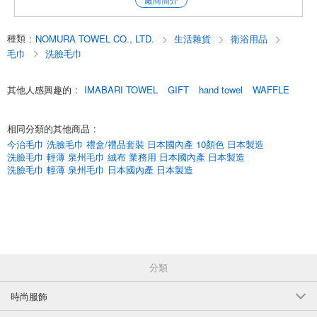
今麥郎品牌華夫餅干方塊浴巾 灰色
|華夫餅|今治|顏色|素色|面巾|浴巾|今治毛巾|純棉|100%純棉|日本製造|國產|
禮品|贈品|速乾|吸水|祝賀
(002C337GY)
種類
:
NOMURA TOWEL CO., LTD.
生活雜貨
衛浴用品
English
5個/組
批發價:
僅限會員查看
售罄
毛巾
洗臉毛巾
今麥郎品牌華夫餅干方塊浴巾 灰色
其他人感興趣的
:
IMABARI TOWEL
GIFT
hand towel
WAFFLE
(002C337GY)
10個/組
相同分類的其他商品
:
批發價:
僅限會員查看
售罄
今治毛巾 洗臉毛巾 禮盒/禮品套裝 日本國內產 10顏色 日本製造
洗臉毛巾 輕薄 泉州毛巾 絨布 業務用 日本國內產 日本製造
今麥郎品牌華夫餅干方塊浴巾 灰色
洗臉毛巾 輕薄 泉州毛巾 日本國內產 日本製造
(002C337GY)
100個/組
批發價:
僅限會員查看
售罄
今治品牌華夫餅干方塊浴巾象牙色
分類
(002C337IV)
1個/組
批發價:
僅限會員查看
有庫存
時尚服飾