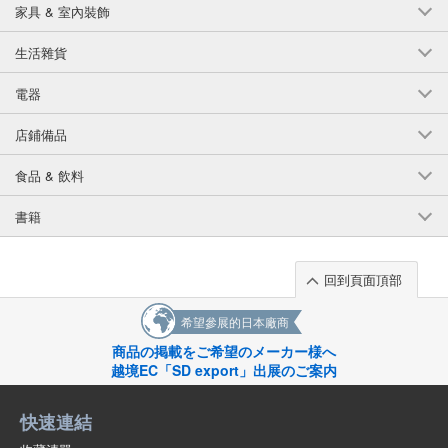
今治品牌華夫餅干方塊浴巾象牙色
家具 & 室內裝飾
(002C337IV)
生活雜貨
5個/組
批發價:
僅限會員查看
有庫存
電器
今治品牌華夫餅干方塊浴巾象牙色
店鋪備品
(002C337IV)
食品 & 飲料
10個/組
批發價:
僅限會員查看
有庫存
書籍
今治品牌華夫餅干方塊浴巾象牙色
(002C337IV)
回到頁面頂部
100個/組
批發價:
僅限會員查看
售罄
希望參展的日本廠商
今麥郎品牌華夫餅干方塊浴巾棕色
商品の掲載をご希望のメーカー様へ
越境EC「SD export」出展のご案内
(002C337BR)
100個/組
批發價:
僅限會員查看
售罄
快速連結