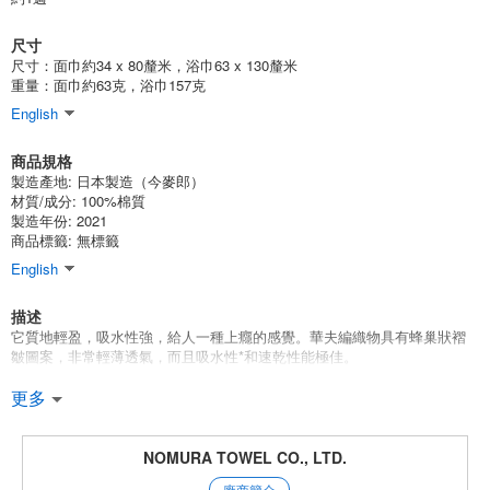
今麥郎品牌華夫餅干方塊浴巾棕色
尺寸
(002C337BR)
尺寸：面巾約34 x 80釐米，浴巾63 x 130釐米
5個/組
批發價:
僅限會員查看
有庫存
重量：面巾約63克，浴巾157克
English
今麥郎品牌華夫餅干方塊浴巾棕色
商品規格
(002C337BR)
製造產地:
日本製造（今麥郎）
10個/組
批發價:
僅限會員查看
有庫存
材質/成分:
100%棉質
製造年份: 2021
商品標籤: 無標籤
今麥郎品牌華夫餅干方塊浴巾棕色
English
(002C337BR)
描述
100個/組
批發價:
僅限會員查看
售罄
它質地輕盈，吸水性強，給人一種上癮的感覺。華夫編織物具有蜂巢狀褶
皺圖案，非常輕薄透氣，而且吸水性*和速乾性能極佳。
今麥郎品牌華夫餅干方塊浴巾 灰色
產品類別：今治牌毛巾
更多
認證編號編號：2018-1567
(002C337GY)
產品尺寸浴巾63 x 130 釐米，面巾34 x 80 釐米
1個/組
批發價:
僅限會員查看
售罄
材質：100% 棉100% 棉
NOMURA TOWEL CO., LTD.
原產地：日本今治
廠商簡介