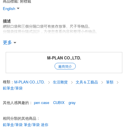
商品標籤: 附標籤
English
描述
網狀口袋和三個分隔口袋可有效存放筆、尺子等物品。
分隔袋採用分隔式設計，方便您查看內容和整理小件物品。
*多個隔板便於對內容進行分類和整理。
更多
*開口大，便於裝卸物品
*也可用作化妝包
*緩沖材料可用作智慧型手機、手機電池等的小工具包。
M-PLAN CO.,LTD.
*垂直形狀，便於放入和取出鋼筆
廠商簡介
還可用於攜帶求職、資格考試等各種文具用品。
；
種類
:
M-PLAN CO.,LTD.
生活雜貨
文具＆工藝品
筆類
*任何外觀顏色的內襯均為同色系黑色。
*筆盒盒 *垂直優雅型有四種顏色可供選擇：海軍藍、米色、灰色和藍灰
鉛筆盒/筆袋
色。
；
其他人感興趣的
:
pen case
CUBIX
gray
；
入學][新學期][新學年
English
相同分類的其他商品
:
鉛筆盒/筆袋 筆盒/筆袋 迷你