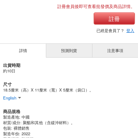
註冊會員後即可查看批發價及商品詳情。
註冊
已經是會員了？
登入
詳情
預測到貨
注意事項
出貨時期
約10日
尺寸
18.5釐米（高）X 11釐米（寬）X 5釐米（袋口）。
English
商品規格
製造產地:
中國
材質/成分:
聚酯和其他（含緩沖材料）。
包裝:
裸體銷售
製造年份: 2022