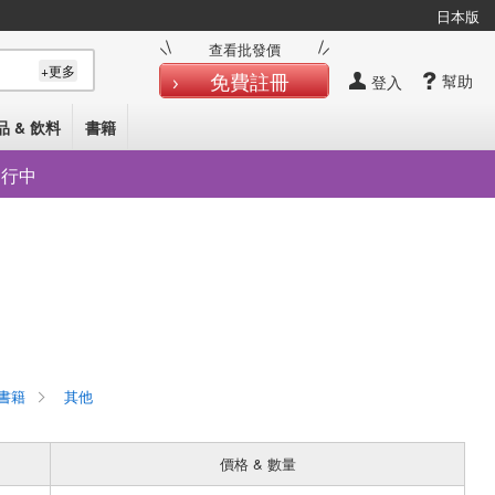
日本版
查看批發價
+更多
免費註冊
幫助
登入
品 & 飲料
書籍
發行中
書籍
其他
價格 & 數量