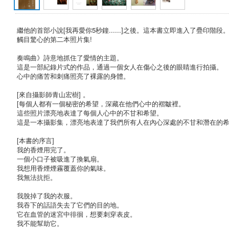
繼他的首部小說[我再愛你5秒鐘......]之後。這本書立即進入了疊印階段
觸目驚心的第二本照片集!
奏鳴曲》詩意地抓住了愛情的主題。
這是一部紀錄片式的作品，通過一個女人在傷心之後的眼睛進行拍攝。
心中的痛苦和刺痛照亮了裸露的身體。
[來自攝影師青山宏樹] 。
[每個人都有一個秘密的希望，深藏在他們心中的褶皺裡。
這些照片漂亮地表達了每個人心中的不甘和希望。
這是一本攝影集，漂亮地表達了我們所有人在內心深處的不甘和潛在的希望
[本書的序言]
我的香煙用完了。
一個小口子被吸進了換氣扇。
我想用香煙煙霧覆蓋你的氣味。
我無法抗拒。
我脫掉了我的衣服。
我吞下的話語失去了它們的目的地。
它在血管的迷宮中徘徊，想要刺穿表皮。
我不能幫助它。