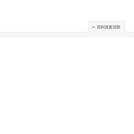
回到頁面頂部
rt」出展のご案内
.
 Chuo-ku TOKYO 103-0014, JAPAN
. 100%