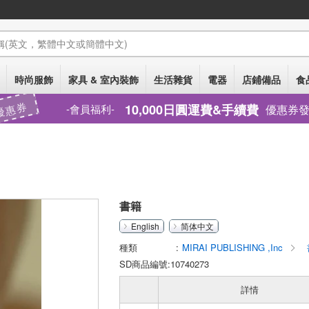
稱
(英文，繁體中文或簡體中文)
時尚服飾
家具 & 室內裝飾
生活雜貨
電器
店鋪備品
食
優惠券
10,000日圓運費&手續費
優惠券
會員福利
書籍
English
简体中文
種類
MIRAI PUBLISHING ,Inc
SD商品編號:10740273
詳情