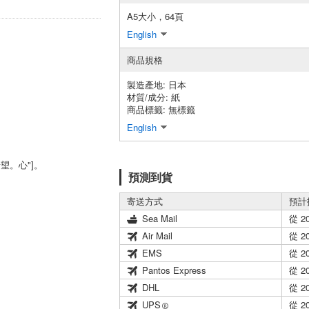
A5大小，64頁
English
。
商品規格
製造產地:
日本
材質/成分:
紙
商品標籤: 無標籤
English
。心"]。
預測到貨
寄送方式
預計
Sea Mail
從 2
Air Mail
從 2
EMS
從 2
Pantos Express
從 2
DHL
從 2
UPS
從 2