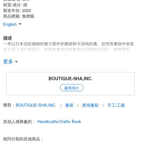
材質/成分:
紙
製造年份: 2023
商品標籤: 無標籤
English
描述
一本以日本花紋織物的魅力製作的圍裙和卡波袍的書。從現有書籍中收集
並介紹了流行的設計。從現有書籍中收集和介紹的流行設計，種類豐富。
共37個項目。 包括一個全尺寸的圖案。
從現有書籍中收集和介紹的流行設計，種類豐富。共37個項目。共有37個
更多
項目。 包括一個全尺寸的紙樣。
包括一個全尺寸的紙質圖案。包括1張圖案紙。
BOUTIQUE-SHA,INC.
廠商簡介
類別：縫制四季服裝
English
種類
:
BOUTIQUE-SHA,INC.
書籍
實用書籍
手工/工藝
其他人感興趣的
:
Handicrafts/Crafts Book
相同分類的其他商品
: