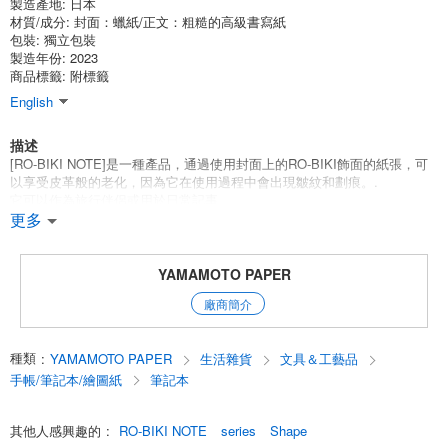
製造產地:
日本
材質/成分:
封面：蠟紙/正文：粗糙的高級書寫紙
包裝:
獨立包裝
製造年份: 2023
商品標籤: 附標籤
English
描述
[RO-BIKI NOTE]是一種產品，通過使用封面上的RO-BIKI飾面的紙張，可
以享受皮革般的老化，因為它在使用過程中會出現皺紋和劃痕。.
它可以作為旅行伴侶或用於日常記事。
更多
[RO-BIKI NOTE SHAPE SERIES]是一個新的系列，它利用了打蠟工藝的
印刷對比表達。
通過大膽地在底座上創造白色和非白色區域，並在印刷後應用打蠟工藝，
YAMAMOTO PAPER
透明和非透明的區域被創作，創造了一個美麗的對比。
廠商簡介
60頁
尺寸: 88 x 125 mm
種類
:
YAMAMOTO PAPER
生活雜貨
文具＆工藝品
文本：5毫米點狀粗糙高級書寫紙
裝訂：用膠水裝訂的線
手帳/筆記本/繪圖紙
筆記本
English
其他人感興趣的
:
RO-BIKI NOTE
series
Shape