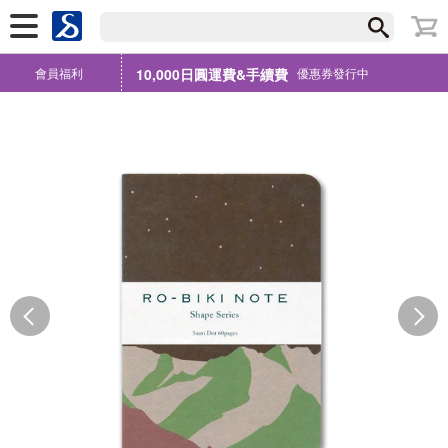
會員福利
10,000日圓運費&手續費
優惠券發行中