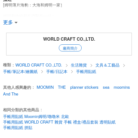
[姆明薄片海豹：大海和姆明一家］
姆明和他的朋友們聚在一起！
裝飾你的筆記本和字母的邊緣，讓它們看起來就像姆明一家在偷偷地看裡
更多
面的東西。
姆明看起來像在偷偷地看裡面。
WORLD CRAFT CO.,LTD.
也非常適合裝飾禮物和其他物品*。
廠商簡介
* 從側面偷窺日常生活的姆明文具。
來自姆明世界的花草樹木
種類
:
WORLD CRAFT CO.,LTD.
生活雜貨
文具＆工藝品
姆明和他的朋友們從姆明世界的花草樹木中走出來。
手帳/筆記本/繪圖紙
手帳/日記本
手帳用貼紙
這些姆明給我們的日常生活增添了色彩。
姆明文具系列現已上市！
其他人感興趣的
:
MOOMIN
THE
planner stickers
sea
moomins
*花貼紙系列*.
And The
MOFS-001...森林和姆明 A
MOFS-002...森林和姆明 B
相同分類的其他商品
:
MOFS-003...姆明派對 A
MOFS-004...姆明乙方
手帳用貼紙 Moomin姆明/嚕嚕米 北歐
MOFS-005...朋友 A
手帳用貼紙 WORLD CRAFT 雜貨 手帳 禮盒/禮品套裝 透明貼紙
MOFS-006...朋友 B
手帳用貼紙 拼貼
MOFS-007...滿滿的 Mii
MOFS-008...剪影