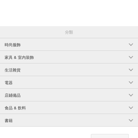
MOFS-009...相框
MOFS-010...森林和姆明 C
MOFS-011...海洋和姆明
MOFS-012...姆明家的生活
分類
#姆明
English
時尚服飾
家具 & 室內裝飾
生活雜貨
電器
店鋪備品
食品 & 飲料
書籍