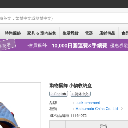
稱
(英文，繁體中文或簡體中文)
時尚服飾
家具 & 室內裝飾
生活雜貨
電器
店鋪備品
食品
優惠券
10,000日圓運費&手續費
優惠券
會員福利
動物擺飾 小物收納盒
English
简体中文
品牌
Luck ornament
種類
Matsumoto China Co.,Ltd
SD商品編號:11164072
詳情