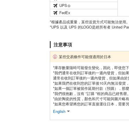
UPS
FedEx
*根據產品或重量，某些送貨方式可能無法使用
*UPS 以及 UPS 的LOGO是經所有者 United Par
注意事項
某些交易條件可能僅適用於日本
*庫存數量隨時可能發生變化，因此，即使您
*我們通常在收到訂單後約一週內發貨，但如
通常在收到訂單後約一週內發貨，但如果由於
*如果我們在收到您的訂單後10天內無法發貨
*如果一個訂單被留作延期付款（預購），那
*我們很抱歉，沒有 "訂購 "框的商品已經售罄
*由於陶瓷的性質，顏色和尺寸可能與圖片略
*如果您希望將您的訂單直接運往日本，需要另
English