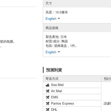
尺寸
高度：10.0釐米
English
商品規格
製造產地:
日本
材質/成分:
陶器
放鬆的氛圍。
包裝:
湯姆遜盒，1件。
趣。
English
預測到貨
寄送方式
預計
Sea Mail
Air Mail
EMS
Pantos Express
請參
DHL