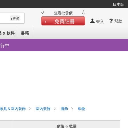
日本版
查看批發價
+更多
免費註冊
幫助
登入
 & 飲料
書籍
發行中
家具＆室內裝飾
室內裝飾
擺飾
動物
價格 & 數量