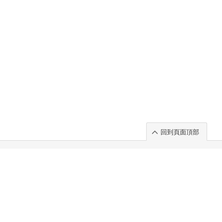
回到頁面頂部
rt」出展のご案内
.
 Chuo-ku TOKYO 103-0014, JAPAN