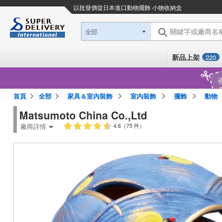
以批發價從日本進口
動物擺飾 小物收納盒
關鍵字或廠商名
全部
新品上架
220
首頁
全部
家具＆室內裝飾
室內裝飾
擺飾
動物
Matsumoto China Co.,Ltd
廠商詳情
4.6（75 件）