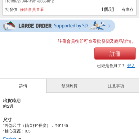
(1010672)
JAN:4901480364612
1個/組
批發價:
僅限會員查看
有庫存
註冊會員後即可查看批發價及商品詳情。
註冊
已經是會員了？
登入
詳情
預測到貨
注意事項
出貨時期
約2週
尺寸
*外部尺寸（軸直徑*長度）：Φ9*145
*軸心直徑：0.5
English