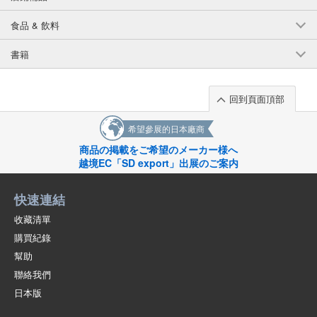
食品 & 飲料
書籍
回到頁面頂部
希望參展的日本廠商
商品の掲載をご希望のメーカー様へ
越境EC「SD export」出展のご案内
快速連結
收藏清單
購買紀錄
幫助
聯絡我們
日本版