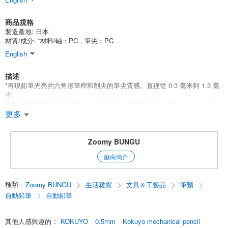
商品規格
製造產地:
日本
材質/成分:
*材料/軸：PC，筆尖：PC
English
描述
*再現鉛筆光亮的六角形筆桿和削尖的筆尖質感。直徑從 0.3 毫米到 1.3 毫
米。
*為了簡化機械鉛筆常見的鉛芯填充問題，我們採用了速進裝置來快速填充
鉛芯。*請注意不要過度填充筆帽。
更多
*請注意不要將筆芯裝得過滿。
*筆袋外部尺寸：25（寬）X 200（高）
Zoomy BUNGU
*筆尖滑動
廠商簡介
*材料：筆桿 PC，筆尖 PC
*外部尺寸（筆桿直徑*長度）：Φ9*145
*引線直徑：0.5
種類
:
Zoomy BUNGU
生活雜貨
文具＆工藝品
筆類
English
自動鉛筆
自動鉛筆
其他人感興趣的
:
KOKUYO
0.5mm
Kokuyo mechanical pencil