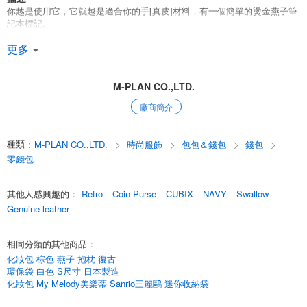
你越是使用它，它就越是適合你的手[真皮]材料，有一個簡單的燙金燕子筆
記本標記。
*不僅能容納硬幣，還能容納鑰匙和卡片。
更多
*內部提供鑰匙架和副袋。
*功能和尺寸正好適合在無現金時代隨身攜帶。
*豪華的表面處理，不僅注意到材料，而且注意到加工的細節。
M-PLAN CO.,LTD.
*你越是使用它，你就越是喜歡它。
廠商簡介
*它不僅推薦給你自己使用，也可以作為禮物。
*顏色的變化是。
種類
:
M-PLAN CO.,LTD.
時尚服飾
包包＆錢包
錢包
[Navy]*[Black]*[Off-white].
這三種顏色是[海軍]*[黑色]*[米白色]。
零錢包
點擊這裡，查看Tsubame Note合作產品的所有項目。
其他人感興趣的
:
Retro
Coin Purse
CUBIX
NAVY
Swallow
[新復古][昭和復古][文具女孩][父親節][母親節][禮物]。
Genuine leather
English
相同分類的其他商品
:
化妝包 棕色 燕子 抱枕 復古
環保袋 白色 S尺寸 日本製造
化妝包 My Melody美樂蒂 Sanrio三麗鷗 迷你收納袋