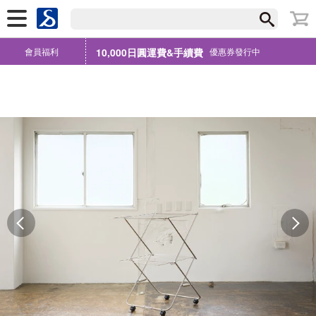
會員福利
10,000日圓運費&手續費
優惠券發行中