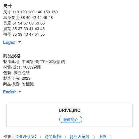
尺寸
(243-06B)
尺寸 110 120 130 140 150 160
1個/組
批發價:
僅限會員查看
有庫存
車身寬度 38 40 42 44 46 48
長度 51 54 57 60 63 66
肩寬 35 37 39 41 43 45
6-6 黑色/130 釐米
袖長 35 39 43 47 51 55
(243-06B)
English
1個/組
批發價:
僅限會員查看
有庫存
商品規格
製造產地:
中國*計劃*在日本設計的
6-6 黑色/140 釐米
材質/成分:
100%聚酯
包裝:
獨立包裝
(243-06B)
製造年份: 2023
商品標籤: 附標籤
1個/組
批發價:
僅限會員查看
有庫存
English
6-6 黑色/150 釐米
DRIVE,INC
(243-06B)
1個/組
批發價:
僅限會員查看
有庫存
廠商簡介
6-6 黑色/160 釐米
種類
:
DRIVE,INC
時尚服飾
嬰兒＆童裝
上衣