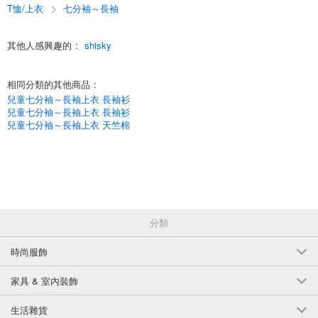
T恤/上衣
七分袖～長袖
(243-06B)
1個/組
批發價:
僅限會員查看
售罄
其他人感興趣的
:
shisky
相同分類的其他商品
:
兒童七分袖～長袖上衣 長袖衫
兒童七分袖～長袖上衣 長袖衫
兒童七分袖～長袖上衣 天竺棉
分類
時尚服飾
家具 & 室內裝飾
生活雜貨