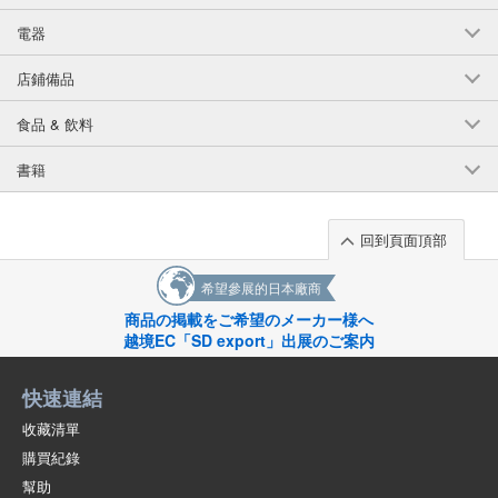
電器
店鋪備品
食品 & 飲料
書籍
回到頁面頂部
希望參展的日本廠商
商品の掲載をご希望のメーカー様へ
越境EC「SD export」出展のご案内
快速連結
收藏清單
購買紀錄
幫助