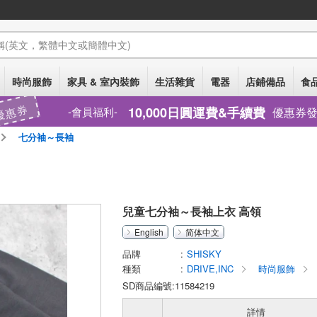
稱
(英文，繁體中文或簡體中文)
時尚服飾
家具 & 室內裝飾
生活雜貨
電器
店鋪備品
食品
優惠券
10,000日圓運費&手續費
優惠券
會員福利
七分袖～長袖
兒童七分袖～長袖上衣 高領
English
简体中文
品牌
SHISKY
種類
DRIVE,INC
時尚服飾
SD商品編號:11584219
詳情