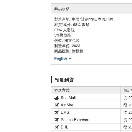
商品規格
製造產地:
中國*計劃*在日本設計的
材質/成分:
68% 聚酯
27% 人造絲
5%聚氨酯
包裝:
獨立包裝
製造年份: 2023
商品標籤: 附標籤
English
預測到貨
寄送方式
預計
Sea Mail
從 2
Air Mail
從 2
EMS
從 2
Pantos Express
從 2
DHL
從 2