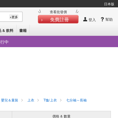
日本版
查看批發價
+更多
免費註冊
幫助
登入
 & 飲料
書籍
發行中
嬰兒＆童裝
上衣
T恤/上衣
七分袖～長袖
價格 & 數量