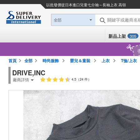
以批發價從日本進口
兒童七分袖～長袖上衣 高領
關鍵字或廠商名
全部
新品上架
305
首頁
全部
時尚服飾
嬰兒＆童裝
上衣
T恤/上衣
DRIVE,INC
廠商詳情
4.5（24 件）