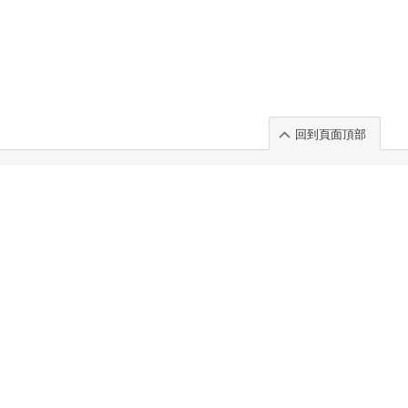
回到頁面頂部
rt」出展のご案内
.
 Chuo-ku TOKYO 103-0014, JAPAN
. 100%