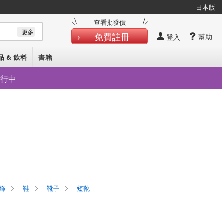
日本版
查看批發價
+更多
免費註冊
幫助
登入
品 & 飲料
書籍
發行中
飾
鞋
靴子
短靴