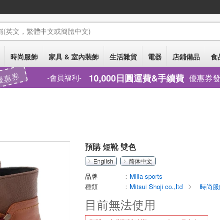
稱
(英文，繁體中文或簡體中文)
時尚服飾
家具 & 室內裝飾
生活雜貨
電器
店鋪備品
食
優惠券
10,000日圓運費&手續費
優惠券
會員福利
預購 短靴 雙色
English
简体中文
品牌
Milla sports
種類
Mitsui Shoji co.,ltd
時尚服
目前無法使用