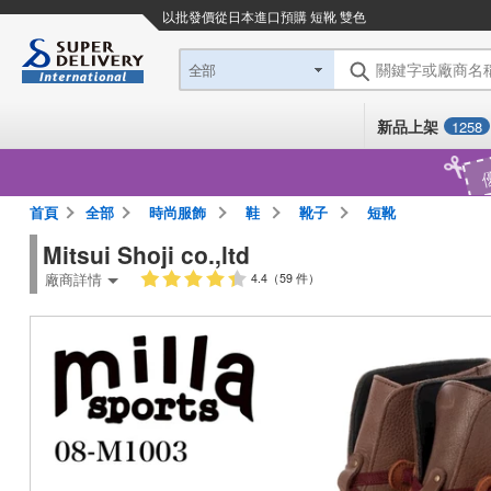
以批發價從日本進口
預購 短靴 雙色
關鍵字或廠商名
全部
新品上架
1258
首頁
全部
時尚服飾
鞋
靴子
短靴
Mitsui Shoji co.,ltd
廠商詳情
4.4（59 件）