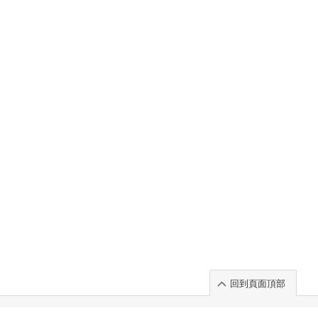
回到頁面頂部
rt」出展のご案内