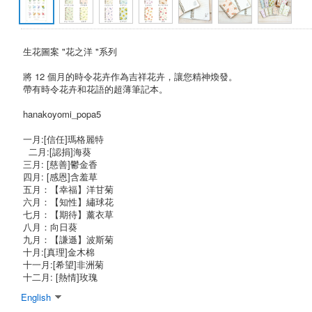
生花圖案 "花之洋 "系列
將 12 個月的時令花卉作為吉祥花卉，讓您精神煥發。
帶有時令花卉和花語的超薄筆記本。
hanakoyomi_popa5
一月:[信任]瑪格麗特
二月:[認捐]海葵
三月: [慈善]鬱金香
四月: [感恩]含羞草
五月：【幸福】洋甘菊
六月：【知性】繡球花
七月：【期待】薰衣草
八月：向日葵
九月：【謙遜】波斯菊
十月:[真理]金木棉
十一月:[希望]非洲菊
十二月: [熱情]玫瑰
English