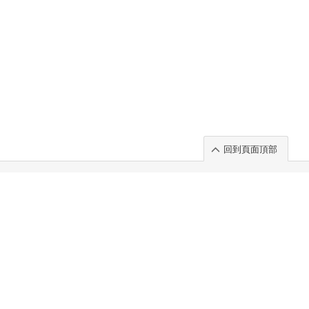
回到頁面頂部
rt」出展のご案内
.
 Chuo-ku TOKYO 103-0014, JAPAN
. 100%