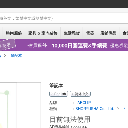
稱
(英文，繁體中文或簡體中文)
時尚服飾
家具 & 室內裝飾
生活雜貨
電器
店鋪備品
食
優惠券
10,000日圓運費&手續費
優惠券
會員福利
紙
筆記本
筆記本
English
简体中文
品牌
LABCLIP
種類
SHORYUSHA Co., Ltd.
生
目前無法使用
SD商品編號:12299314