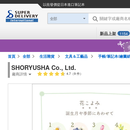
以批發價從日本進口
筆記本
關鍵字或廠商名
全部
新品上架
1154
首頁
全部
生活雜貨
文具＆工藝品
手帳/筆記本/繪圖
SHORYUSHA Co., Ltd.
廠商詳情
4.7（9 件）