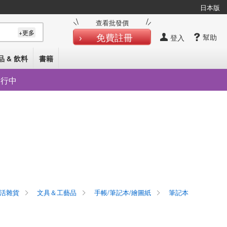
日本版
查看批發價
+更多
免費註冊
幫助
登入
品 & 飲料
書籍
發行中
活雜貨
文具＆工藝品
手帳/筆記本/繪圖紙
筆記本