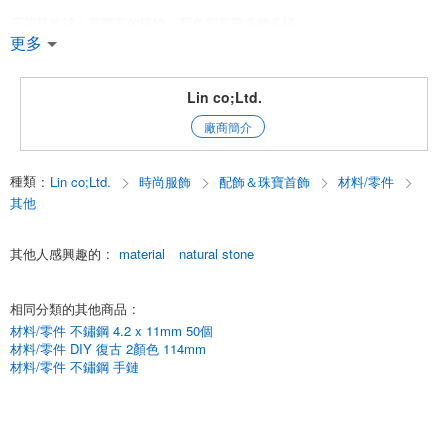
石英是地球上最豐富的礦物，顏色和形態多種多樣。
更多
因此，由多種石英混合而成的天然石材有時被稱為[混合石英]。
紫水晶、黃水晶、玫瑰石英、檸檬石英、石英
Lin co;Ltd.
廠商簡介
數量：一系列（約 40 釐米（約 +/- 1 釐米）
*重要提示 ~請仔細閱讀。
種類
:
Lin co;Ltd.
時尚服飾
配飾＆珠寶首飾
材料/零件
*天然石為天然材料。
其他
*它們可能在顏色、形狀等方面存在細微差別、黑點、劃痕、內含物和裂紋
其他人感興趣的
:
material
natural stone
（自然現象造成的裂紋和內含物現象造成的裂紋和內含物）。
*請事先瞭解。
相同分類的其他商品
:
*請事先瞭解。
材料/零件 不鏽鋼 4.2 x 11mm 50個
材料/零件 DIY 復古 2顏色 114mm
English
材料/零件 不鏽鋼 手鏈