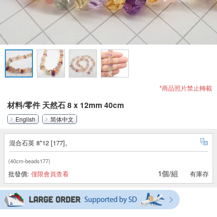
*商品照片禁止轉載
材料/零件 天然石 8 x 12mm 40cm
English
简体中文
混合石英 8*12 [177]。
(40cm-beads177)
1個/組
批發價:
僅限會員查看
有庫存