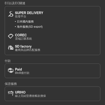
EC以及EC關連
(544-02)
1個/組
批發價:
僅限會員查看
售罄
SUPER DELIVERY
批發平台
日本國內服務
8-6 木炭 110 釐米
海外服務(SD export)
(544-02)
COREC
1個/組
批發價:
僅限會員查看
有庫存
雲端訂購系統
SD factory
8-6 木炭 120 釐米
廠商與品牌匹配服務
(544-02)
付款
1個/組
批發價:
僅限會員查看
售罄
Paid
BtoB後付款
8-6 木炭 130 釐米
保證服務
(544-02)
1個/組
批發價:
僅限會員查看
有庫存
URIHO
線上完結型應收帳款擔保
8-6 木炭 140 釐米