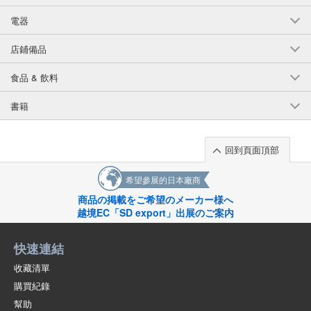
(544-02)
電器
1個/組
批發價:
僅限會員查看
售罄
店鋪備品
8-4D/綠色 150釐米
食品 & 飲料
(544-02)
書籍
1個/組
批發價:
僅限會員查看
售罄
8-4D/綠色 160釐米
回到頁面頂部
(544-02)
希望參展的日本廠商
1個/組
批發價:
僅限會員查看
有庫存
商品の掲載をご希望のメーカー様へ
越境EC「SD export」出展のご案内
8-5 深藍色 110釐米
快速連結
(544-02)
1個/組
批發價:
僅限會員查看
售罄
收藏清單
購買紀錄
8-5 深藍色 120釐米
幫助