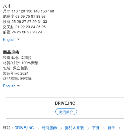
尺寸
(544-02)
尺寸 110 120 130 140 150 160
1個/組
批發價:
僅限會員查看
有庫存
總長度 63 69 75 81 88 93
腰寬 25 26 27 27 29 31 33
交叉點 21 22 23 24 25 26
8-3米色130釐米
前襠 24 25 26 27 28 29
(544-02)
English
1個/組
批發價:
僅限會員查看
有庫存
商品規格
製造產地:
孟加拉
8-3米色140釐米
材質/成分:
100%聚酯
包裝:
獨立包裝
(544-02)
製造年份: 2024
商品標籤: 附標籤
1個/組
批發價:
僅限會員查看
有庫存
English
8-3米色150釐米
DRIVE,INC
(544-02)
1個/組
批發價:
僅限會員查看
有庫存
廠商簡介
8-3米色160釐米
種類
:
DRIVE,INC
時尚服飾
嬰兒＆童裝
下身
褲子