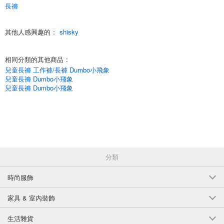
長褲
(544-02)
1個/組
批發價:
僅限會員查看
有庫存
其他人感興趣的
:
shisky
8-4D/綠色 110釐米
相同分類的其他商品
:
(544-02)
兒童長褲 工作褲/長褲 Dumbo小飛象
1個/組
兒童長褲 Dumbo小飛象
批發價:
僅限會員查看
售罄
兒童長褲 Dumbo小飛象
8-4D/綠色 120釐米
(544-02)
1個/組
批發價:
僅限會員查看
有庫存
分類
8-4D/綠色 130釐米
時尚服飾
(544-02)
1個/組
批發價:
僅限會員查看
有庫存
家具 & 室內裝飾
8-4D/綠色 140釐米
生活雜貨