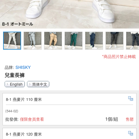
*商品照片禁止轉載
品牌
SHISKY
兒童長褲
English
简体中文
8-1 燕麥片 110 釐米
(544-02)
1個/組
批發價:
僅限會員查看
售罄
8-1 燕麥片 120 釐米