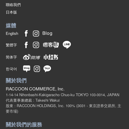
聯絡我們
(544-02)
日本版
1個/組
批發價:
僅限會員查看
售罄
媒體
8-5 深藍色 130釐米
English
(544-02)
繁體字
1個/組
批發價:
僅限會員查看
售罄
简体字
8-5 深藍色140釐米
한국어
(544-02)
1個/組
批發價:
僅限會員查看
售罄
關於我們
RACCOON COMMERCE, Inc.
8-5 深藍色 150釐米
1-14-14 Nihonbashi-Kakigaracho Chuo-ku TOKYO 103-0014, JAPAN
代表董事兼總裁 : Takeshi Wakui
(544-02)
股東 : RACCOON HOLDINGS, Inc. 100%
(3031 - 東京證券交易所, 主
1個/組
批發價:
僅限會員查看
售罄
要市場)
關於我們的服務
8-5 深藍色 160釐米