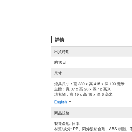
詳情
出貨時期
約10日
尺寸
燈具尺寸：寬 330 x 高 415 x 深 190 毫米
主體：寬 37 x 高 26 x 深 12 毫米
填充物：寬 19 x 高 19 x 深 6 毫米
English
商品規格
製造產地:
日本
材質/成分:
PP、丙烯酸粘合劑、ABS 樹脂、