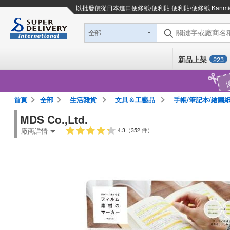
以批發價從日本進口
便條紙/便利貼 便利貼/便條紙 Kanmi
關鍵字或廠商名
全部
新品上架
223
首頁
全部
生活雜貨
文具＆工藝品
手帳/筆記本/繪圖
MDS Co.,Ltd.
廠商詳情
4.3（352 件）