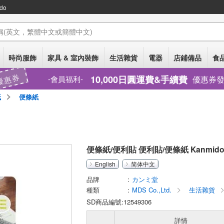
do
稱
(英文，繁體中文或簡體中文)
時尚服飾
家具 & 室內裝飾
生活雜貨
電器
店鋪備品
食品
優惠券
10,000日圓運費&手續費
優惠券
會員福利
紙
便條紙
便條紙/便利貼 便利貼/便條紙 Kanmid
English
简体中文
品牌
カンミ堂
種類
MDS Co.,Ltd.
生活雜貨
SD商品編號:12549306
詳情