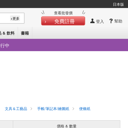
日本版
查看批發價
+更多
免費註冊
幫助
登入
 & 飲料
書籍
發行中
o
文具＆工藝品
手帳/筆記本/繪圖紙
便條紙
價格 & 數量