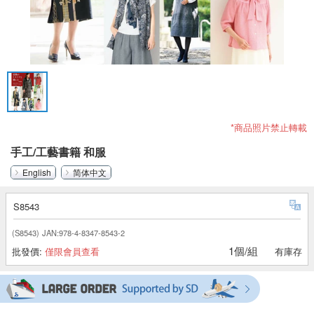
*商品照片禁止轉載
手工/工藝書籍 和服
English
简体中文
S8543
(S8543)
JAN:978-4-8347-8543-2
1個/組
批發價:
僅限會員查看
有庫存