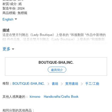
材質/成分:
紙
製造年份: 2024
商品標籤: 無標籤
English
描述
這是在雙月刊雜志《Lady Boutique》上發表的 "和服翻新 "作品中新增的
63 件作品集。這是在雙月刊雜志《Lady Boutique》上發表的 "和服翻新
"作品基礎上新增的 63 篇作品集。 書中還收錄了和服的相關知識和翻拍前
的程序，是您在開始翻拍前應該瞭解的內容。
更多
69704-43 淑女精品和服翻拍和服和服和服和服和服
類別:縫紉 四季服飾
BOUTIQUE-SHA,INC.
English
廠商簡介
種類
:
BOUTIQUE-SHA,INC.
書籍
實用書籍
手工/工藝
其他人感興趣的
:
kimono
Handicrafts/Crafts Book
相同分類的其他商品
: