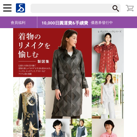
會員福利
10,000日圓運費&手續費
優惠券發行中