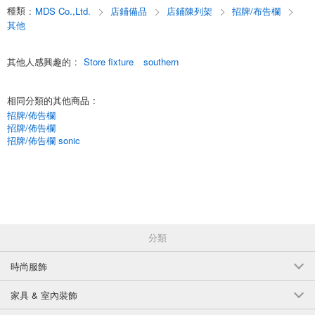
種類
B 19227
:
MDS Co.,Ltd.
店鋪備品
店鋪陳列架
招牌/布告欄
其他
(19227)
JAN:4940715192279
3個/組
批發價:
僅限會員查看
有庫存
其他人感興趣的
:
Store fixture
southern
Charm Sri-Shi M. Charm 俱樂部活動 學校足球俱樂部 B 19228
相同分類的其他商品
:
招牌/佈告欄
(19228)
JAN:4940715192286
招牌/佈告欄
3個/組
批發價:
僅限會員查看
有庫存
招牌/佈告欄 sonic
Charm Sri-Shi M. Charm Club Activities Academy Tennis Club B
19229
(19229)
JAN:4940715192293
3個/組
批發價:
僅限會員查看
有庫存
分類
Charm Sri-Shi M. Charm Club Activities School Ballet Ball Club B
時尚服飾
19230
家具 & 室內裝飾
(19230)
JAN:4940715192309