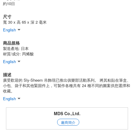
約10日
3個/組
批發價:
僅限會員查看
有庫存
尺寸
寬 30 x 高 65 x 深 2 毫米
Charm Sri Shyam Charm 俱樂部活動 Academy 羽毛球俱樂部
19224
English
(19224)
JAN:4940715192248
商品規格
3個/組
批發價:
僅限會員查看
有庫存
製造產地:
日本
材質/成分:
丙烯酸
Charm Sri Shyam Charm 俱樂部學校銅管樂隊 19225
English
(19225)
JAN:4940715192255
描述
3個/組
廣受歡迎的 Sly-Sheem 吊飾現已推出俱樂部活動系列。 將其粘貼在筆盒、
批發價:
僅限會員查看
有庫存
小包、袋子和其他緊固件上，可製作各種共有 24 種不同的圖案供您選擇和
收藏。
Charm Sri Shyam Charm 俱樂部活動 Academy Light Music Club
English
19226
(19226)
JAN:4940715192262
MDS Co.,Ltd.
3個/組
批發價:
僅限會員查看
有庫存
廠商簡介
Charm Sri-Shi M. Charm Club Activities Academy Baseball Club