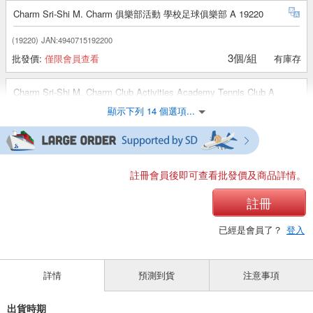
Charm Sri-Shi M. Charm 俱樂部活動 學校足球俱樂部 A 19220
(19220)
JAN:4940715192200
3個/組
批發價:
僅限會員查看
有庫存
Charm Sri-Shi M. Charm Club Activities Academy Tennis Club A
19221
顯示下列 14 個選項...
(19221)
JAN:4940715192217
3個/組
批發價:
僅限會員查看
有庫存
註冊會員後即可查看批發價及商品詳情。
Charm Sri-Shi M. Charm Club Activities School Ballet Ball Club A
19222
註冊
(19222)
JAN:4940715192224
已經是會員了？
登入
3個/組
批發價:
僅限會員查看
有庫存
Charm Sri-Shi M. Charm Club Activities Academy Basketball
詳情
預測到貨
注意事項
Club A 19223
出貨時期
(19223)
JAN:4940715192231