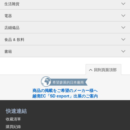
3個/組
批發價:
僅限會員查看
有庫存
生活雜貨
Charm Sri-Shi M. Charm Club Activities Academy Basketball
電器
Club B 19231
店鋪備品
(19231)
JAN:4940715192316
3個/組
批發價:
僅限會員查看
有庫存
食品 & 飲料
書籍
Charm Sri Shyam Charm 俱樂部活動學院乒乓球俱樂部 19232
(19232)
JAN:4940715192323
回到頁面頂部
3個/組
批發價:
僅限會員查看
有庫存
希望參展的日本廠商
Charm Sri Shyam Charm Club Activities Academy Track & Field
商品の掲載をご希望のメーカー様へ
19233
越境EC「SD export」出展のご案内
(19233)
JAN:4940715192330
3個/組
批發價:
僅限會員查看
有庫存
快速連結
收藏清單
Charm Sri Shyam Charm Club Activities Academy Dance Club
購買紀錄
19234