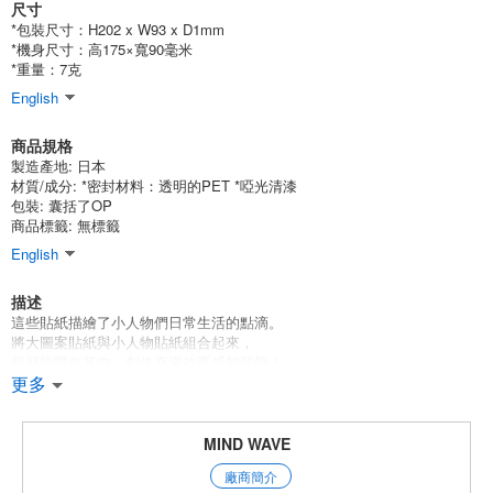
尺寸
*包裝尺寸：H202 x W93 x D1mm
*機身尺寸：高175×寬90毫米
*重量：7克
English
商品規格
製造產地:
日本
材質/成分:
*密封材料：透明的PET *啞光清漆
包裝:
囊括了OP
商品標籤: 無標籤
English
描述
這些貼紙描繪了小人物們日常生活的點滴。
將大圖案貼紙與小人物貼紙組合起來，
您就能樂在其中，創作充滿故事感的裝飾！
更多
Mind Wave的招牌整張貼紙
非常適合用來裝飾計劃本及其他物品。
這些貼紙的魅力在於，只需簡單一貼，就能瞬間點亮你的頁面，
MIND WAVE
而且款式豐富多樣，涵蓋了可愛的角色、圖案和動物設計。
廠商簡介
由於我們在材質和質感上傾注了特別的用心，