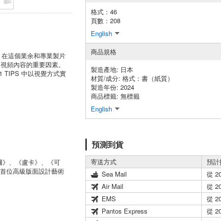
格式：46
頁數：208
English
商品規格
增長。在這個業余和專業製片
的視頻內容的重要因素。
製造產地:
日本
TIPS 中以視覺方式實
材質/成分:
格式：書（紙質）
製造年份: 2024
商品標籤: 無標籤
English
預測到貨
寄送方式
預計
首爾》、《盧卡》、《可
國首位高級版面設計藝術
Sea Mail
從 2
Air Mail
從 2
EMS
從 2
Pantos Express
從 2