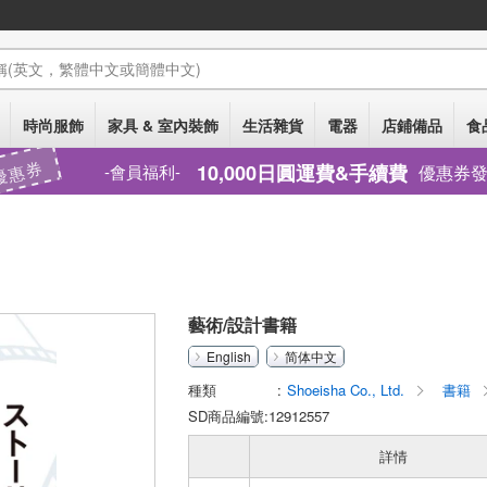
稱
(英文，繁體中文或簡體中文)
時尚服飾
家具 & 室內裝飾
生活雜貨
電器
店鋪備品
食
優惠券
10,000日圓運費&手續費
優惠券
會員福利
藝術/設計書籍
English
简体中文
種類
Shoeisha Co., Ltd.
書籍
SD商品編號:12912557
詳情