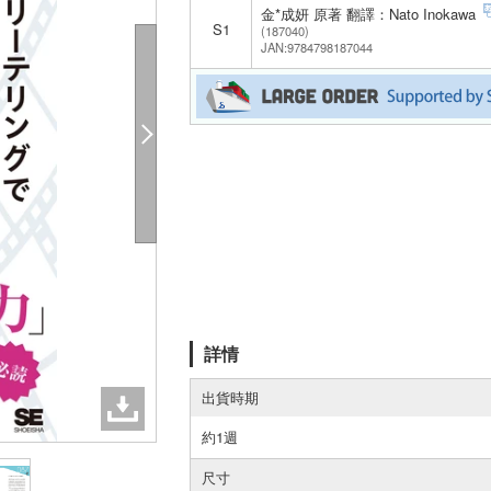
金*成妍 原著 翻譯：Nato Inokawa
S1
(187040)
JAN:9784798187044
詳情
出貨時期
約1週
尺寸