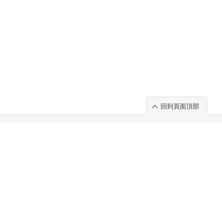
回到頁面頂部
rt」出展のご案内
.
 Chuo-ku TOKYO 103-0014, JAPAN
. 100%