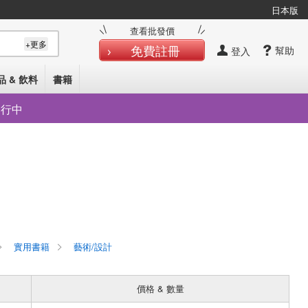
日本版
查看批發價
+更多
免費註冊
幫助
登入
品 & 飲料
書籍
發行中
實用書籍
藝術/設計
價格 & 數量