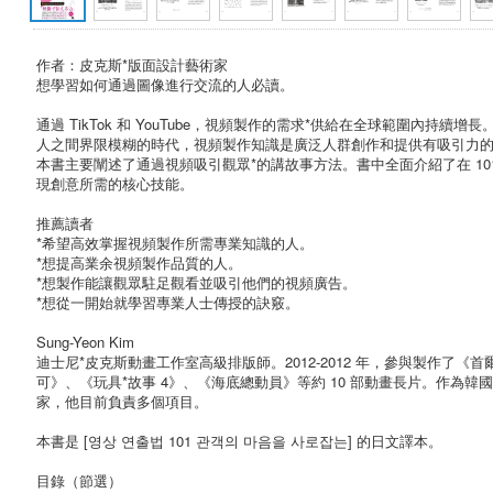
作者：皮克斯*版面設計藝術家
想學習如何通過圖像進行交流的人必讀。
通過 TikTok 和 YouTube，視頻製作的需求*供給在全球範圍內持續
人之間界限模糊的時代，視頻製作知識是廣泛人群創作和提供有吸引力
本書主要闡述了通過視頻吸引觀眾*的講故事方法。書中全面介紹了在 101 
現創意所需的核心技能。
推薦讀者
*希望高效掌握視頻製作所需專業知識的人。
*想提高業余視頻製作品質的人。
*想製作能讓觀眾駐足觀看並吸引他們的視頻廣告。
*想從一開始就學習專業人士傳授的訣竅。
Sung-Yeon Kim
迪士尼*皮克斯動畫工作室高級排版師。2012-2012 年，參與製作了《
可》、《玩具*故事 4》、《海底總動員》等約 10 部動畫長片。作為韓
家，他目前負責多個項目。
本書是 [영상 연출법 101 관객의 마음을 사로잡는] 的日文譯本。
目錄（節選）