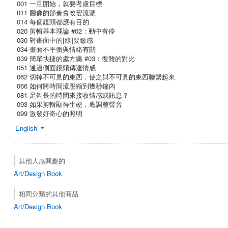
001 一旦開始，就要考慮目標
011 圖像的節奏會改變流派
014 每個鏡頭都應有目的
020 剪輯基本理論 #02：動中有停
030 對畫面中的[線]要敏感
034 畫面不平衡與情緒有關
039 簡單快捷的處方藥 #03：復雜的對比
051 通過側面鏡頭傳達情感
062 切掉不可見的東西，使之與不可見的東西聯繫起來
066 如何將時間流壓縮到幾秒鐘內
081 足夠長的時間來接收情感或訊息？
093 如果剪輯顯得生硬，應調整聲音
099 激發好奇心的照明
English
其他人感興趣的
Art/Design Book
相同分類的其他商品
Art/Design Book