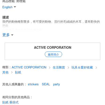
商品標籤: 附標籤
English
描述
我們的動物種類繁多，有可愛的動物、流行的毛絨絨的木耳，還有歡快的
恐龍。
它們非常適合裝飾賀卡和相冊。
[高橋美紀］
更多
尺寸：75 x 190 毫米
材料：紙
ACTIVE CORPORATION
English
廠商簡介
種類
:
ACTIVE CORPORATION
生活雜貨
玩具＆愛好收藏
其他
貼紙
其他人感興趣的
:
stickers
SEAL
party
相同分類的其他商品
:
貼紙 垂掛式