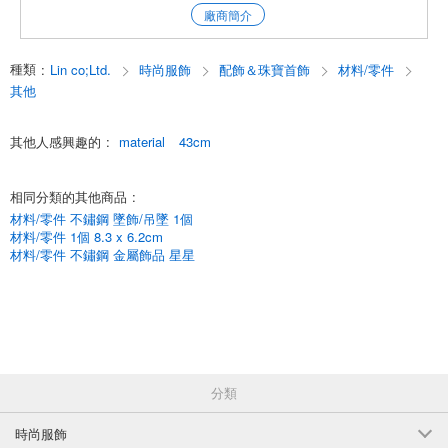
顏色：蛋白石藍色光澤/蛋白石天藍色光澤/蛋白石淺藍色光澤/乳白色光澤
廠商簡介
乳白色光澤/乳白色綠色光澤/乳白色淺綠色光澤
種類
:
Lin co;Ltd.
時尚服飾
配飾＆珠寶首飾
材料/零件
蛋白石灰色光澤/蛋白石白色光澤
其他
尺寸：約 2 毫米（長）x 2.5 毫米（寬）
其他人感興趣的
:
material
43cm
數量1 股，約 43 釐米（約 180 件）
*僅 3 號蛋白石淺藍色光澤：1 股，約 37 釐米（約 150 件）
相同分類的其他商品
:
玻璃品質：K9
材料/零件 不鏽鋼 墜飾/吊墜 1個
材料/零件 1個 8.3 x 6.2cm
*重要提示 ~請仔細閱讀。~*
材料/零件 不鏽鋼 金屬飾品 星星
顏色*形狀*尺寸可能因系列或單件作品而異。
顏色*形狀*尺寸可能因到貨時間而異。
請事先瞭解。
[關於水晶球和玻璃珠］
本產品非施華洛世奇製造。
在運輸過程中可能會有輕微劃痕或碎裂，或在製造過程中出現氣泡或內部
分類
顏色不均。
請注意，價格是據此制定的。
時尚服飾