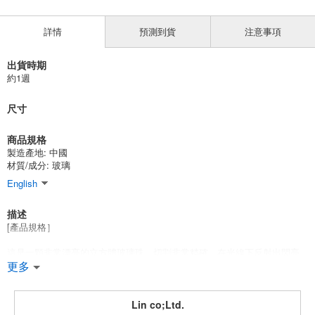
詳情
預測到貨
注意事項
出貨時期
約1週
尺寸
商品規格
製造產地:
中國
材質/成分:
玻璃
English
描述
[產品規格］
這是一顆非常漂亮的立方體玻璃珠，切割非常精確，在光線下反射出閃亮
的光芒。
更多
它們非常適合做耳環、項鏈、手鏈，當然也可以做手工裝飾品。
Lin co;Ltd.