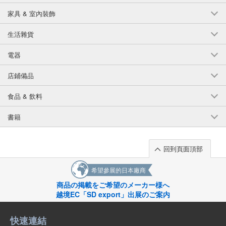
*請注意以下事項
*本產品由玻璃製成。請勿過度用力，以免造成破損。
家具 & 室內裝飾
請小心處理。
*請放在兒童接觸不到的地方。
生活雜貨
English
電器
店鋪備品
食品 & 飲料
書籍
回到頁面頂部
希望參展的日本廠商
商品の掲載をご希望のメーカー様へ
越境EC「SD export」出展のご案内
快速連結