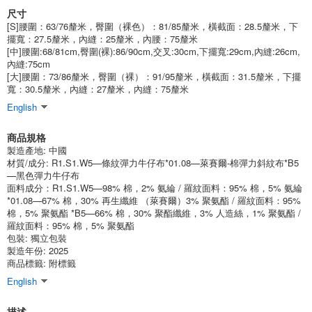
尺寸
(CA6744-0-M-B5)
JAN:4930403151381
[S]腰圍：63/76釐米，臀圍（裸色）：81/85釐米，橫截面：28.5釐米，下
1個/組
批發價:
僅限會員查看
有庫存
擺寬：27.5釐米，內縫：25釐米，內腰：75釐米
[中]腰圍:68/81cm,臀圍(裸):86/90cm,交叉:30cm,下擺寬:29cm,內縫:26cm,
內縫:75cm
顏色：B5 = 深黑色（二手） 尺碼：L
[大]腰圍：73/86釐米，臀圍（裸）：91/95釐米，橫截面：31.5釐米，下擺
寬：30.5釐米，內縫：27釐米，內縫：75釐米
(CA6744-0-L-B5)
JAN:4930403151398
English
1個/組
批發價:
僅限會員查看
有庫存
商品規格
製造產地:
中國
材質/成分:
R1.S1.W5—條紋彈力牛仔布*01.08—萊賽爾-棉彈力斜紋布*B5
—黑色彈力牛仔布
面料成分：R1.S1.W5—98% 棉，2% 氨綸 / 羅紋面料：95% 棉，5% 氨綸
*01.08—67% 棉，30% 再生纖維 （萊賽爾）3% 聚氨酯 / 羅紋面料：95%
棉，5% 聚氨酯 *B5—66% 棉，30% 聚酯纖維，3% 人造絲，1% 聚氨酯 /
羅紋面料：95% 棉，5% 聚氨酯
包裝:
獨立包裝
製造年份: 2025
商品標籤: 附標籤
English
描述