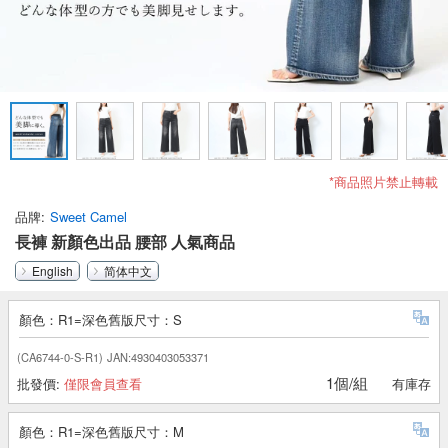
*商品照片禁止轉載
品牌
Sweet Camel
長褲 新顏色出品 腰部 人氣商品
English
简体中文
顏色：R1=深色舊版尺寸：S
(CA6744-0-S-R1)
JAN:4930403053371
1個/組
批發價:
僅限會員查看
有庫存
顏色：R1=深色舊版尺寸：M