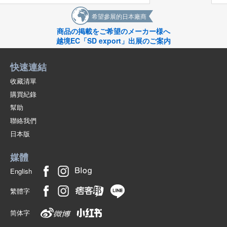
希望參展的日本廠商
商品の掲載をご希望のメーカー様へ
越境EC「SD export」出展のご案内
快速連結
收藏清單
購買紀錄
幫助
聯絡我們
日本版
媒體
English
繁體字
简体字