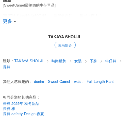
[SweetCamel最暢銷的牛仔單品]
26-27秋冬系列全新配色B5——深黑做舊款——現已上市！！
更多
這款藍色牛仔褲採用 SweetCamel 標誌性的 [醒目彈力牛仔布] 面料，其經
緯結構與密度均經過精密計算，呈現出100%純棉般的質感與觸感。 寬松的
廓形在臀部線條流暢，褲腳處恰到好處地向外展開。羅紋腰頭既增添了時
TAKAYA SHOUJI
尚感，又確保了舒適的穿著體驗。R1.S1工藝處理讓您盡享牛仔布獨特的質
廠商簡介
感。腰頭處的金屬環更是吸睛的細節設計。
牛仔單品：四季必備
種類
:
TAKAYA SHOUJI
時尚服飾
女裝
下身
牛仔褲
English
長褲
其他人感興趣的
:
denim
Sweet Camel
waist
Full-Length Pant
相同分類的其他商品
:
長褲 2025年 秋冬新品
長褲 棒
長褲 cafetty Design 春夏