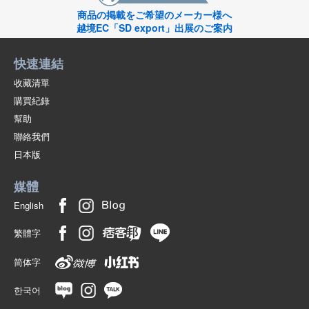
商品の掲載をご希望のメーカー様へ
越境EC「SD export」出展のご案内
快速連結
收藏清單
購買紀錄
幫助
聯絡我們
日本版
媒體
English
繁體字
简体字
한국어