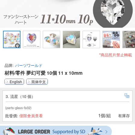
*商品照片禁止轉載
品牌
パーツワールド
材料/零件 夢幻可愛 10個 11 x 10mm
English
简体中文
3. 流星（10 個）
(parts-glass-fs02)
1個/組
批發價:
僅限會員查看
有庫存