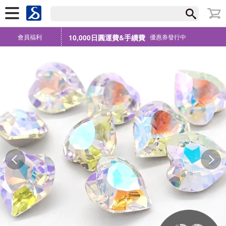
會員福利
10,000日圓運費&手續費
優惠券發行中