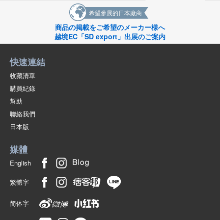
同，顏色可能會略有差異。
希望參展的日本廠商
[關於切割玻璃產品］
商品の掲載をご希望のメーカー様へ
本產品非施華洛世奇製造。
越境EC「SD export」出展のご案内
在運輸過程中可能會有細小的劃痕或碎片，或者在生產過程中產品內部可
能會有氣泡或顏色不均。
快速連結
請注意，價格是根據上述因素制定的。
收藏清單
*請注意以下事項
購買紀錄
*本產品由玻璃製成。請勿對本產品過度用力，以免破碎。
幫助
請小心操作。
聯絡我們
日本版
*請放在兒童接觸不到的地方。
English
媒體
English
繁體字
简体字