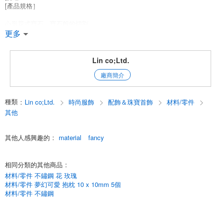
[產品規格］
心形花式寶石，寶石般的切割。
更多
背面為圓形（帶輪子）並嵌入其中。
用膠水或樹脂將其粘住或夾在石座上、
Lin co;Ltd.
廠商簡介
裝飾藝術、指甲藝術、膠水裝飾、樹脂粘土、飾品製作等。
它的用途非常廣泛。
種類
:
Lin co;Ltd.
時尚服飾
配飾＆珠寶首飾
材料/零件
顏色變化
其他
1. 水晶（透明）
其他人感興趣的
:
material
fancy
2. 牛仔藍
相同分類的其他商品
:
流星（黃*紫）* 3.
材料/零件 不鏽鋼 花 玫瑰
4. 白色花束 *
材料/零件 夢幻可愛 抱枕 10 x 10mm 5個
材料/零件 不鏽鋼
5.閃亮絲綢 * 6.
6.閃亮玫瑰 * 7.