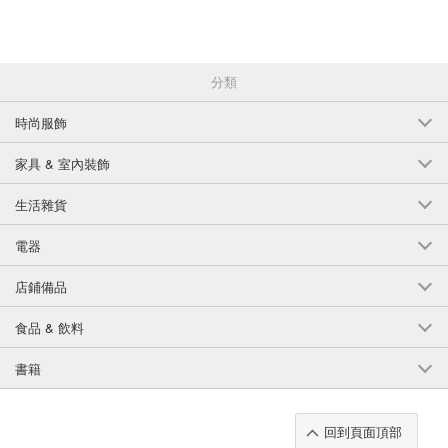
7.淺黃色
*有極光處理
分類
尺寸：11 毫米（長）X 10 毫米（寬）
時尚服飾
厚度：約 6 毫米
家具 & 室內裝飾
件數：1010
生活雜貨
材料：玻璃
電器
*重要訊息 - 請仔細閱讀。
*本產品為海外製造，因此品質存在個體差異。您無法選擇該產品的品質，
店鋪備品
敬請諒解。
食品 & 飲料
* 另外，每件產品的尺寸有可能存在誤差。
書籍
*根據批次的不同，即使是相同顏色的商品，顏色也可能會有細微的差異。
*根據到貨時間，價格可能會略有不同。
回到頁面頂部
*我們已盡量使照片的顏色接近實際產品，但根據您的電腦或顯示器的不