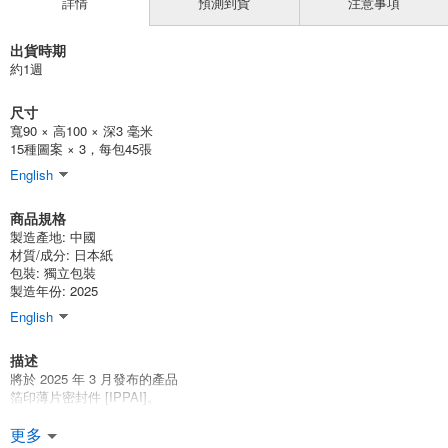
詳情
預測到貨
注意事項
出貨時期
約1週
尺寸
寬90 × 高100 × 深3 毫米
15種圖案 × 3，每包45張
English
商品規格
製造產地:
中國
材質/成分:
日本紙
包裝:
獨立包裝
製造年份: 2025
English
描述
將於 2025 年 3 月發布的產品
箔印薄片密封件 [IPPAI]。
15 種設計 x 3 45 件。
更多