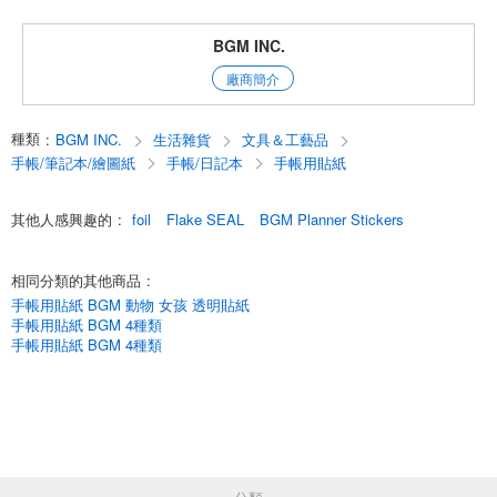
備受歡迎的 IPPAI 系列中的第三款！
備受歡迎的 IPPAI 系列的第三款。
BGM INC.
收集了大量圖案。
廠商簡介
貼紙/薄片貼紙/貼紙印章/貼紙/BGM/BGM
文具 / 文具 / 壽司 / 日本料理 / 西餐 / 奶油汽水 / 恐龍
種類
:
BGM INC.
生活雜貨
文具＆工藝品
RAB-PiHxMkA
手帳/筆記本/繪圖紙
手帳/日記本
手帳用貼紙
English
其他人感興趣的
:
foil
Flake SEAL
BGM Planner Stickers
相同分類的其他商品
:
手帳用貼紙 BGM 動物 女孩 透明貼紙
手帳用貼紙 BGM 4種類
手帳用貼紙 BGM 4種類