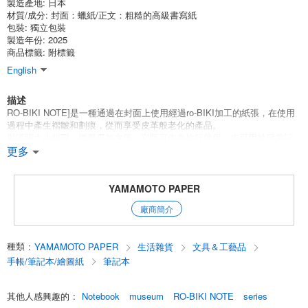
製造產地:
日本
材質/成分:
封面：蠟紙/正文：粗糙的高級書寫紙
包裝:
獨立包裝
製造年份: 2025
商品標籤: 附標籤
English
描述
RO-BIKI NOTE]是一種通過在封面上使用經過ro-BIKI加工的紙張，在使用
過程中產生褶皺和劃痕，從而享受皮革般老化的產品。
與護照大小相同，攜帶更加方便。它既可作為旅行伴侶，也可用於日常記
事。
更多
[世界博物館之旅--RO-BIKI NOTE的繪畫之旅
[RO-BIKI NOTE博物館系列]以世界各地博物館中的獨特繪畫為基礎。讓我
YAMAMOTO PAPER
們帶著對畫作和收藏它們的博物館的思考，開始一次愉快的環球旅行。
廠商簡介
景陽
宇多川國吉 1798-1861
種類
:
YAMAMOTO PAPER
生活雜貨
文具＆工藝品
金魚
手帳/筆記本/繪圖紙
筆記本
在這幅幽默的作品中，金魚與青蛙和烏龜一起，將水中的生物擬人化。江
戶時代後期（1603-1868 年），金魚開始被大眾廣泛飼養。江戶人一定對描
其他人感興趣的
:
Notebook
museum
RO-BIKI NOTE
series
繪他們心愛寵物的浮世繪非常著迷。