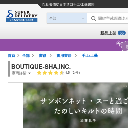
以批發價從日本進口
手工/工藝書籍
關鍵字或廠商名
全部
新品上架
55
首頁
全部
書籍
實用書籍
手工/工藝
BOUTIQUE-SHA,INC.
廠商詳情
4.5（2 件）