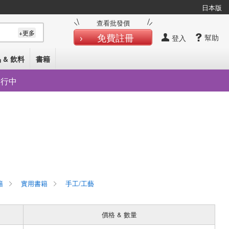
日本版
查看批發價
+更多
免費註冊
幫助
登入
 & 飲料
書籍
發行中
籍
實用書籍
手工/工藝
價格 & 數量