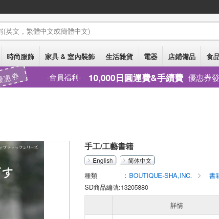
稱
(英文，繁體中文或簡體中文)
時尚服飾
家具 & 室內裝飾
生活雜貨
電器
店鋪備品
食品
優惠券
10,000日圓運費&手續費
優惠券
會員福利
手工/工藝書籍
English
简体中文
種類
BOUTIQUE-SHA,INC.
書
SD商品編號:13205880
詳情