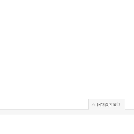
回到頁面頂部
rt」出展のご案内