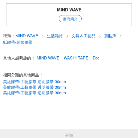
採用直線裁切，是一款用途廣泛、易於搭配任何物品的實用單品。
無論是紙藝創作、禮品包裝還是手賬裝飾，它都能完美勝任。
MIND WAVE
只需輕輕一貼，即可輕松增添一抹獨特風采，讓裝飾過程更加有趣。
廠商簡介
English
種類
:
MIND WAVE
生活雜貨
文具＆工藝品
剪貼簿
紙膠帶/裝飾膠帶
其他人感興趣的
:
MIND WAVE
WASHI TAPE
Dot
相同分類的其他商品
:
美紋膠帶/工藝膠帶 透明膠帶 30mm
美紋膠帶/工藝膠帶 透明膠帶 30mm
美紋膠帶/工藝膠帶 透明膠帶 30mm
分類