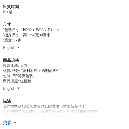
出貨時期
約1週
尺寸
*包裝尺寸：H202 x W93 x D1mm
*機身尺寸：高175×寬90毫米
*重量：7克
English
商品規格
製造產地:
日本
材質/成分:
*密封材料：透明的PET
包裝:
PP薄膜包裝
商品標籤: 無標籤
English
描述
我們標準款15毫米寬美紋紙膠帶現已推出新花色！
我們擴充了產品陣容，新增了廣受歡迎的格紋*和波點圖案。
由於圖案設計簡約，我們在質感和配色上傾注了大量心血。
更多
Mindwave的直切式美紋膠帶