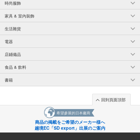
時尚服飾
家具 & 室內裝飾
生活雜貨
電器
店鋪備品
食品 & 飲料
書籍
回到頁面頂部
希望參展的日本廠商
商品の掲載をご希望のメーカー様へ
越境EC「SD export」出展のご案内