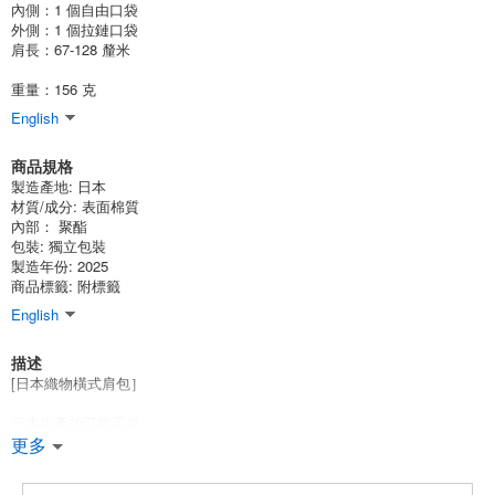
內側：1 個自由口袋
外側：1 個拉鏈口袋
肩長：67-128 釐米
重量：156 克
English
商品規格
製造產地:
日本
材質/成分:
表面棉質
內部： 聚酯
包裝:
獨立包裝
製造年份: 2025
商品標籤: 附標籤
English
描述
[日本織物橫式肩包］
日本生產的可靠手袋
這款手袋由耐用的內層織物製成。
更多
免費內袋