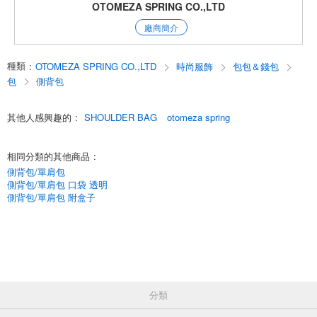
拉鏈外袋，儲物空間充足。
OTOMEZA SPRING CO.,LTD
廠商簡介
日本製造 日本製造 母親節禮物 輕質收納女士單肩包 內部裝飾 旅行 ；
English
種類
:
OTOMEZA SPRING CO.,LTD
時尚服飾
包包＆錢包
包
側背包
其他人感興趣的
:
SHOULDER BAG
otomeza spring
相同分類的其他商品
:
側背包/單肩包
側背包/單肩包 口袋 透明
側背包/單肩包 附盒子
分類