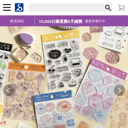
會員福利
10,000日圓運費&手續費
優惠券發行中