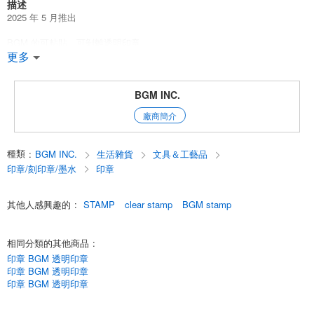
描述
2025 年 5 月推出
BGM 的可粘貼、可剝離透明印章
更多
[使用方法］
1 貼在壓克力塊上（需單獨購買）
2 放上印章墨水
BGM INC.
3 在紙上蓋章
廠商簡介
透明，從上面可以看到蓋印的位置，方便蓋印！
有易於使用的記錄類型和可愛的設計可供選擇。
種類
:
BGM INC.
生活雜貨
文具＆工藝品
共有 8 種類型。
印章/刻印章/墨水
印章
透明印章 / 印章 / 印章 / 印章 / BGM / BGM
其他人感興趣的
:
STAMP
clear stamp
BGM stamp
裝飾筆記本 / 筆記本 / 生活日誌 / 日記本 / 文具 / 文具
w0fiq0OYm2g
English
相同分類的其他商品
:
印章 BGM 透明印章
印章 BGM 透明印章
印章 BGM 透明印章