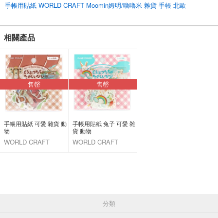
*2025年新預訂新圖案遮蔽膠帶] *[2025年新預訂新圖案遮蔽膠帶
手帳用貼紙 WORLD CRAFT Moomin姆明/嚕嚕米 雜貨 手帳 北歐
春天
*入學禮物][幼兒園入學禮物][幼兒園入學禮物
*新生活、新學期、新員工] *[G.W.黃金周][G.W.黃金周][G.W.黃金周
相關產品
*G.W.黃金周][G.W.黃金周
*母親節禮物][父親節禮物
夏季
*母親節禮物] *[父親節禮物].
*盂蘭盆節
*休閒
售罄
售罄
秋季
*敬老節
*萬聖節][體育節
冬季
手帳用貼紙 可愛 雜貨 動
手帳用貼紙 兔子 可愛 雜
*聖誕節
物
貨 動物
*除夕】【元旦】【新年
WORLD CRAFT
WORLD CRAFT
*情人節][白色情人節
CO.,LTD.
CO.,LTD.
j8ZLjlcC8yQ
English
分類