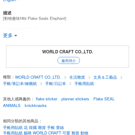
描述
[動物趣味Hibi Flake Seals Elephant]
各種動物的可愛行為。
水彩觸感薄片貼紙。
更多
半透明的遮蔽膠帶材料和華麗的金箔燙印會讓您的日常生活更加愜意。
讓我們一起享受與動物一起塗色的樂趣吧！
WORLD CRAFT CO.,LTD.
廠商簡介
您可以用這些可愛的貼紙裝飾您的筆記本、日曆、信件等。
圖案列表 ----...
種類
:
WORLD CRAFT CO.,LTD.
生活雜貨
文具＆工藝品
*黃鼠狼 黃鼠狼
*貓貓
手帳/筆記本/繪圖紙
手帳/日記本
手帳用貼紙
*小鳥
*柴犬（Shiba Shiba Inu
其他人感興趣的
:
flake sticker
planner stickers
Flake SEAL
*小熊貓
*大象
ANIMALS
knickknacks
*Rabbit 兔子
*獺兔
相同分類的其他商品
:
*年度活動 - 推薦產品
手帳用貼紙 花 韓國 雜貨 手帳 蕾絲
*2025年日曆 2025年日記
手帳用貼紙 貓咪 WORLD CRAFT 可愛 雜貨 動物