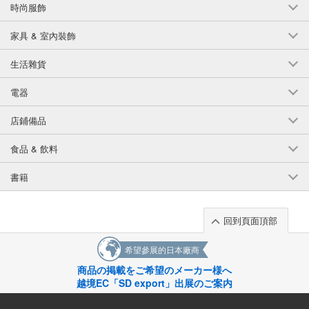
時尚服飾
家具 & 室內裝飾
生活雜貨
電器
店鋪備品
食品 & 飲料
書籍
回到頁面頂部
希望參展的日本廠商
商品の掲載をご希望のメーカー様へ
越境EC「SD export」出展のご案内