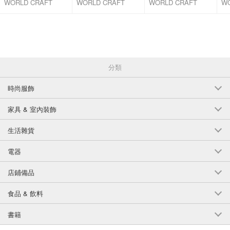
WORLD CRAFT
WORLD CRAFT
WORLD CRAFT
W
CO.,LTD.
CO.,LTD.
CO.,LTD.
CO
分類
時尚服飾
家具 & 室內裝飾
生活雜貨
電器
店鋪備品
食品 & 飲料
書籍