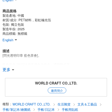
商品規格
製造產地:
中國
材質/成分:
PET材料，彩虹極光箔
包裝:
獨立包裝
製造年份: 2025
商品標籤: 無標籤
English
描述
[閃光透明印章 藍色茶會]。
藍色茶會 "的設計非常適合文件盒、透明瓶子等。
這種設計可與任何裝飾完美搭配。
更多
*非常受歡迎的閃光片封條的第五個版本！*
我們目前最暢銷的系列之一！ ；
WORLD CRAFT CO.,LTD.
這些薄片貼紙由透明材料製成，上面印有閃閃發光的燙金圖案。
廠商簡介
這些設計也適用於時尚的筆記本拼貼。
種類
:
WORLD CRAFT CO.,LTD.
生活雜貨
文具＆工藝品
PET 材料特有的透明性、柔軟性和粘合性，不僅是裝飾紙質材料的最佳材
料，也是裝飾日常生活的最佳材料。
手帳/筆記本/繪圖紙
手帳/日記本
手帳用貼紙