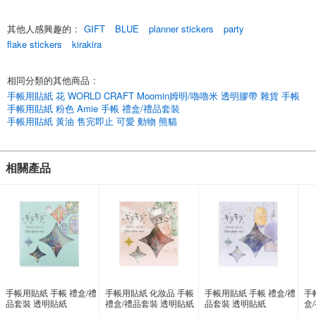
PET 材料的透明性、柔軟性和粘合性使其不僅適用於裝飾紙質材料，也適
用於裝飾身邊的小物品*。
其他人感興趣的
:
GIFT
BLUE
planner stickers
party
產品系列
flake stickers
kirakira
*KFS-033 彩色玻璃
*KFS-034 藍色茶會
相同分類的其他商品
:
*KFS-035 宇宙化妝品
*KFS-036 月光
手帳用貼紙 花 WORLD CRAFT Moomin姆明/嚕嚕米 透明膠帶 雜貨 手帳
*KFS-037 絲帶
手帳用貼紙 粉色 Amie 手帳 禮盒/禮品套裝
*KFS-038 草莓色
手帳用貼紙 黃油 售完即止 可愛 動物 熊貓
*KFS-039 星夜
*KFS-040 週年紀念
相關產品
新產品# #鋁箔貼紙# #亮片系列# 新產品# #鋁箔貼紙# #亮片系列# 新產品#
#鋁箔貼紙# #亮片系列# 新產品
English
手帳用貼紙 手帳 禮盒/禮
手帳用貼紙 化妝品 手帳
手帳用貼紙 手帳 禮盒/禮
手
品套裝 透明貼紙
禮盒/禮品套裝 透明貼紙
品套裝 透明貼紙
盒