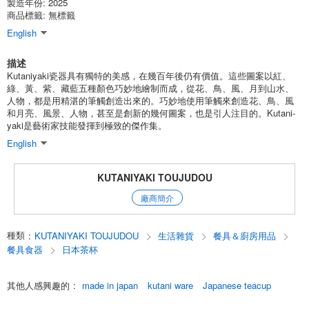
製造年份: 2025
商品標籤: 無標籤
English
描述
Kutaniyaki瓷器具有獨特的美感，在幾百年後仍有價值。這些圖案以紅、
綠、黃、紫、藏藍五種顏色巧妙地繪制而成，從花、鳥、風、月到山水、
人物，都是用精湛的筆觸創造出來的。巧妙地使用筆觸來創造花、鳥、風
和月亮、風景、人物，甚至是創新的幾何圖案，也是引人注目的。Kutani-
yaki是藝術家技能發揮到極致的傑作集。
English
KUTANIYAKI TOUJUDOU
廠商簡介
種類
:
KUTANIYAKI TOUJUDOU
生活雜貨
餐具＆廚房用品
餐具食器
日本茶杯
其他人感興趣的
:
made in japan
kutani ware
Japanese teacup