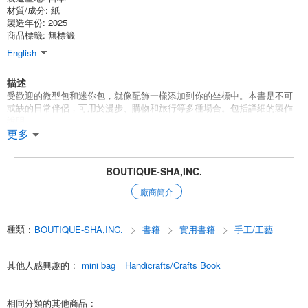
材質/成分:
紙
製造年份: 2025
商品標籤: 無標籤
English
描述
受歡迎的微型包和迷你包，就像配飾一樣添加到你的坐標中。本書是不可
或缺的日常伴侶，可用於漫步、購物和旅行等多種場合。包括詳細的製作
說明。
69705-49 微型包迷你包配件包
更多
類別：縫紉袋
BOUTIQUE-SHA,INC.
English
廠商簡介
種類
:
BOUTIQUE-SHA,INC.
書籍
實用書籍
手工/工藝
其他人感興趣的
:
mini bag
Handicrafts/Crafts Book
相同分類的其他商品
: