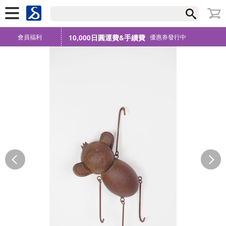
會員福利
10,000日圓運費&手續費
優惠券發行中