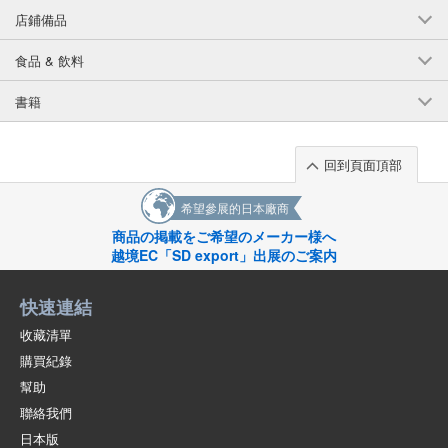
店鋪備品
食品 & 飲料
書籍
回到頁面頂部
希望參展的日本廠商
商品の掲載をご希望のメーカー様へ
越境EC「SD export」出展のご案内
快速連結
收藏清單
購買紀錄
幫助
聯絡我們
日本版