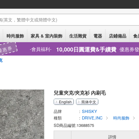
稱
(英文，繁體中文或簡體中文)
時尚服飾
家具 & 室內裝飾
生活雜貨
電器
店鋪備品
食
優惠券
10,000日圓運費&手續費
優惠券
會員福利
克
兒童夾克/夾克衫 內刷毛
English
简体中文
品牌
SHISKY
種類
DRIVE,INC
時尚服飾
SD商品編號:13688575
詳情