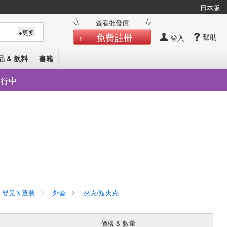
日本版
查看批發價
+更多
免費註冊
幫助
登入
品 & 飲料
書籍
發行中
嬰兒＆童裝
外套
夾克/短夾克
價格 & 數量