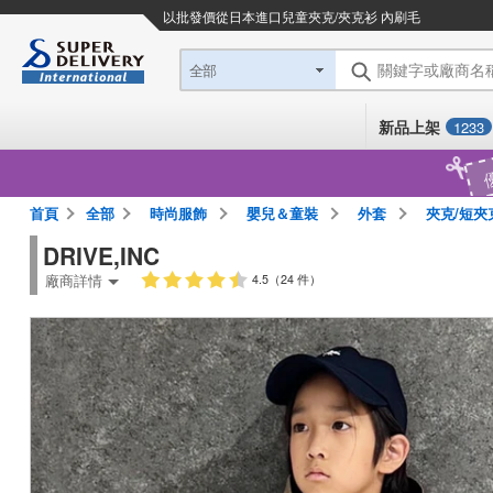
以批發價從日本進口
兒童夾克/夾克衫 內刷毛
關鍵字或廠商名
全部
新品上架
1233
首頁
全部
時尚服飾
嬰兒＆童裝
外套
夾克/短夾
DRIVE,INC
廠商詳情
4.5（24 件）