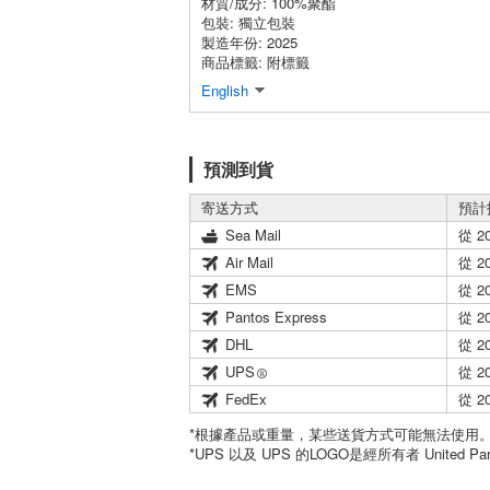
材質/成分:
100%聚酯
包裝:
獨立包裝
製造年份: 2025
商品標籤: 附標籤
English
預測到貨
寄送方式
預計
Sea Mail
從 2
Air Mail
從 2
EMS
從 2
Pantos Express
從 2
DHL
從 2
UPS
從 2
FedEx
從 2
*根據產品或重量，某些送貨方式可能無法使用
*UPS 以及 UPS 的LOGO是經所有者 United Par