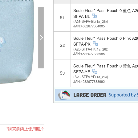
Soule Fleur* Pass Pouch 0 藍色 A2
SFPA-BL
S1
(A26-SFPA-BL(1a_26))
JAN:4582677684005
Soule Fleur* Pass Pouch 0 Pink A2
SFPA-PK
S2
(A26-SFPA-PK(1a_26))
JAN:4582677683985
Soule Fleur* Pass Pouch 0 黃色 A2
SFPA-YE
S3
(A26-SFPA-YE(1a_26))
JAN:4582677683992
*購買前禁止使用照片