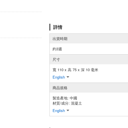
詳情
出貨時期
約3週
尺寸
寬 110 x 高 75 x 深 10 毫米
English
商品規格
製造產地:
中國
材質/成分:
混凝土
English