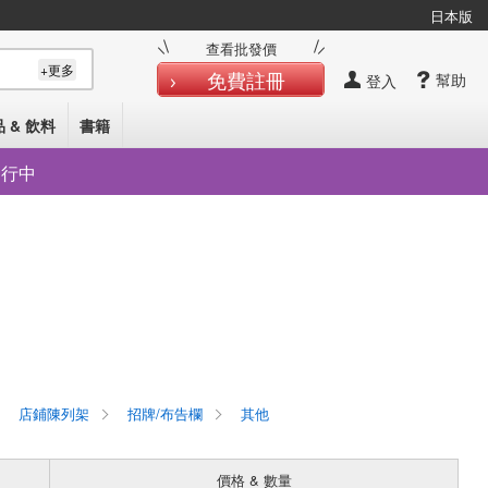
日本版
查看批發價
+更多
免費註冊
幫助
登入
 & 飲料
書籍
發行中
店鋪陳列架
招牌/布告欄
其他
價格 & 數量