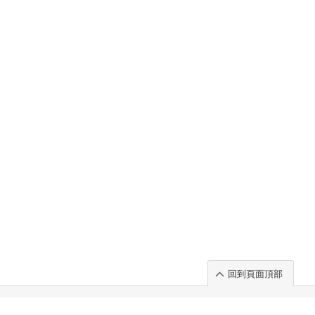
回到頁面頂部
rt」出展のご案内