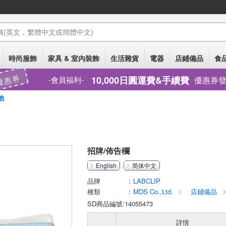
稱
(英文，繁體中文或簡體中文)
時尚服飾
家具 & 室內裝飾
生活雜貨
電器
店鋪備品
食品
優惠券
10,000日圓運費&手續費
優惠券
會員福利
他
招牌/佈告欄
English
简体中文
品牌
LABCLIP
種類
MDS Co.,Ltd.
店鋪備品
SD商品編號:14055473
詳情