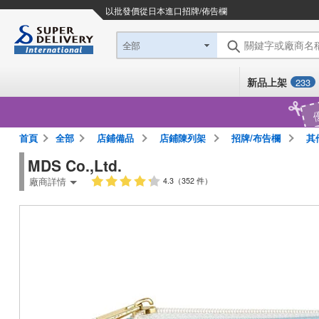
以批發價從日本進口
招牌/佈告欄
關鍵字或廠商名
全部
新品上架
233
首頁
全部
店鋪備品
店鋪陳列架
招牌/布告欄
其
MDS Co.,Ltd.
廠商詳情
4.3（352 件）