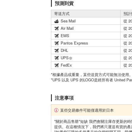
預測到貨
寄送方式
預計
Sea Mail
從 2
Air Mail
從 2
EMS
從 2
Pantos Express
從 2
DHL
從 2
UPS
從 2
FedEx
從 2
*根據產品或重量，某些送貨方式可能無法使用
*UPS 以及 UPS 的LOGO是經所有者 United Par
注意事項
某些交易條件可能僅適用於日本
*關於商品售罄*短缺 我們會關注庫存更新的
提供。在這種情況下，我們將只運送有貨的產
*如果您訂購的多個產品的交貨時間不同，我