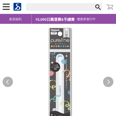
會員福利
10,000日圓運費&手續費
優惠券發行中