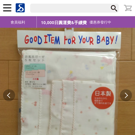
會員福利
10,000日圓運費&手續費
優惠券發行中