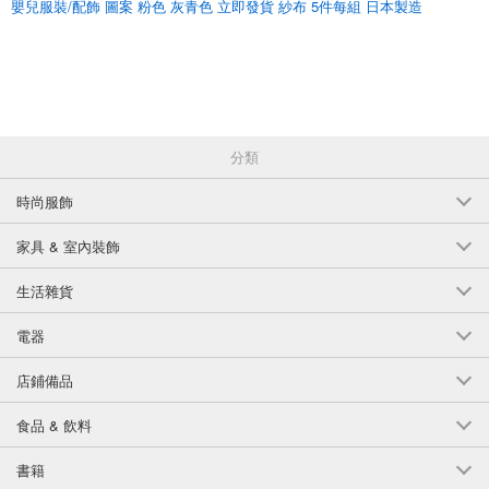
嬰兒服裝/配飾 圖案 粉色 灰青色 立即發貨 紗布 5件每組 日本製造
分類
時尚服飾
家具 & 室內裝飾
生活雜貨
電器
店鋪備品
食品 & 飲料
書籍