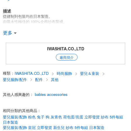
描述
從縫制到包裝均在日本製造。
由吸水性極佳的 100%全棉紗布製成。
套裝包括：浴盆 x 2 * 手帕 x 3
更多
給寶寶洗澡時，用紗布包住寶寶，然後把寶寶放在紗布裡。 紗布可以讓寶
寶接觸到熱水，寶寶可以放心地洗澡。紗布可以讓寶寶接觸到熱水，寶寶
IWASHITA.CO.,LTD
可以放心地洗澡。
廠商簡介
*關於尺寸和顏色
不同產品之間可能略有差異。
屏幕上的顏色可能與實際顏色不同。
種類
:
IWASHITA.CO.,LTD
時尚服飾
嬰兒＆童裝
*請事先瞭解。
嬰兒服飾/配件
配件
其他
圖片為包裝圖片。
其他人感興趣的
:
babies accessories
#商品#嬰兒用品#適合女孩#適合男孩
English
相同分類的其他商品
:
嬰兒服裝/配飾 粉色 兔子 狗 灰青色 荷包蛋/煎蛋 立即發貨 紗布 5件每組
日本製造
嬰兒服裝/配飾 皇冠 立即發貨 新生兒 紗布 5件每組 日本製造