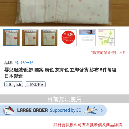
*購買前禁止使用照片
品牌
浴用ガーゼ
嬰兒服裝/配飾 圖案 粉色 灰青色 立即發貨 紗布 5件每組
日本製造
English
简体中文
目前無法使用
註冊會員後即可查看批發價及商品詳情。