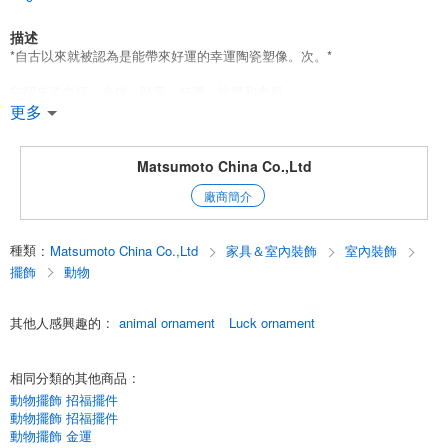
描述
*自古以來就被認為是能帶來好運的幸運陶瓷塑像。次。*
它招來了幸福、金錢、財富、好運、快樂和幸福。
它可以很容易地放置在一個小空間裡，創造一個有趣的好運和吉祥的氛
更多
圍。
它招來了幸福、金錢、財富、好運、快樂和幸福。
價格和尺寸都很合理，適合私人使用、紀念品和紀念日的禮物。
Matsumoto China Co.,Ltd
展示各種各樣的幸運飾物也會產生銷售效果。
廠商簡介
English
種類
:
Matsumoto China Co.,Ltd
家具＆室內裝飾
室內裝飾
擺飾
動物
其他人感興趣的
:
animal ornament
Luck ornament
相同分類的其他商品
:
動物擺飾 招福擺件
動物擺飾 招福擺件
動物擺飾 金運