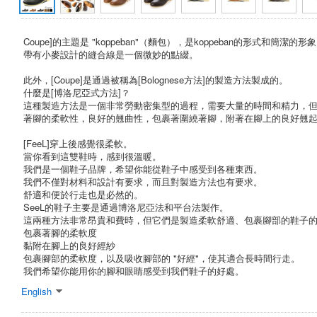
Coupe]的主題是 "koppeban"（麵包），是koppeban的形式和簡潔的形
帶有小麥設計的縫合線是一個微妙的點綴。
此外，[Coupe]是通過被稱為[Bolognese方法]的製造方法製成的。
什麼是[博洛尼亞式方法]？
這種製造方法是一個非常勞動密集型的過程，需要大量的時間和精力，
著腳的柔軟性，良好的翹曲性，包裹著圍繞著腳，附著在腳上的良好翹
[FeeL]穿上後感覺很柔軟。
當你看到這雙鞋時，感到很溫暖。
我們是一個鞋子品牌，希望你能從鞋子中感受到各種東西。
我們不僅對材料和設計有要求，而且對製造方法也有要求。
舒適和便於行走也是必然的。
SeeL的鞋子主要是通過博洛尼亞法和平台法製作。
這兩種方法非常昂貴和費時，但它們是製造柔軟舒適、包裹腳部的鞋子
包裹著腳的柔軟度
黏附在腳上的良好經紗
包裹腳部的柔軟度，以及吸收腳部的 "好經"，使其適合長時間行走。
我們希望你能用你的腳和眼睛感受到我們鞋子的好處。
English