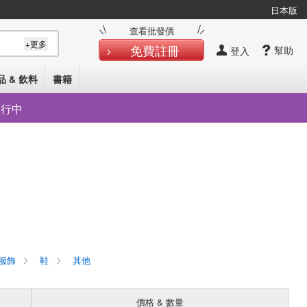
日本版
查看批發價
+更多
免費註冊
幫助
登入
品 & 飲料
書籍
發行中
服飾
鞋
其他
價格 & 數量