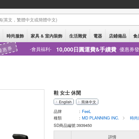
稱
(英文，繁體中文或簡體中文)
時尚服飾
家具 & 室內裝飾
生活雜貨
電器
店鋪備品
食
優惠券
10,000日圓運費&手續費
優惠券
會員福利
鞋 女士 休閒
English
简体中文
品牌
FeeL
種類
MD PLANNING INC.
時尚
SD商品編號:3939450
詳情