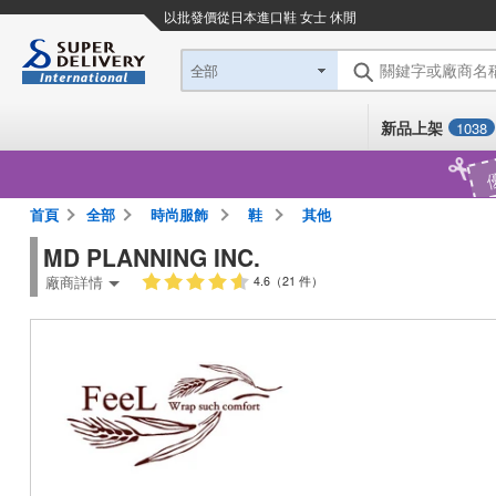
以批發價從日本進口
鞋 女士 休閒
關鍵字或廠商名
全部
新品上架
1038
首頁
全部
時尚服飾
鞋
其他
MD PLANNING INC.
廠商詳情
4.6（21 件）