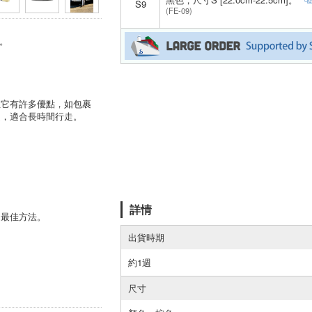
S9
(FE-09)
象。
但它有許多優點，如包裹
起，適合長時間行走。
詳情
的最佳方法。
出貨時期
約1週
尺寸