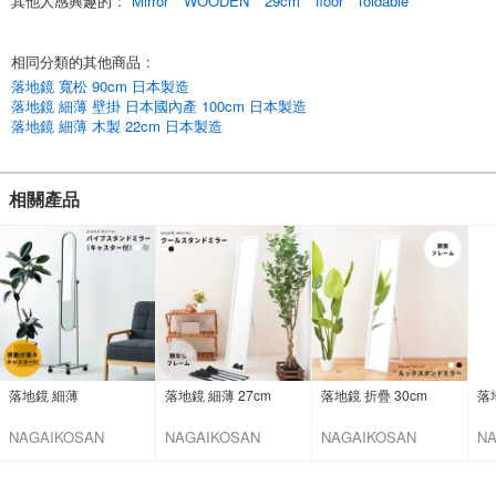
其他人感興趣的
:
Mirror
WOODEN
29cm
floor
foldable
請在下訂單時注意這一點。
*請在訂購時注意這一點。
相同分類的其他商品
:
請在訂購時在備註欄中註明顏色翻譯。
落地鏡 寬松 90cm 日本製造
我們還有其他立鏡。
落地鏡 細薄 壁掛 日本國內產 100cm 日本製造
*Look立鏡點擊這裡
落地鏡 細薄 木製 22cm 日本製造
*點擊這裡查看酷型立鏡
[直接送貨/免費送貨]。
相關產品
English
落地鏡 細薄
落地鏡 細薄 27cm
落地鏡 折疊 30cm
落
NAGAIKOSAN
NAGAIKOSAN
NAGAIKOSAN
N
CO.,LTD
CO.,LTD
CO.,LTD
CO