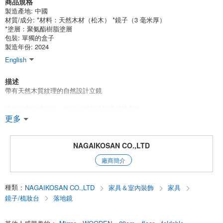
商品規格
製造產地:
中國
材質/成分:
*材料：天然木材（松木） *鏡子（3 毫米厚）
*塗層：聚氨酯樹脂塗層
包裝:
單獨的盒子
製造年份: 2024
English
描述
帶有天然木質紋理的自然設計立鏡
鏡框採用自然規格，將木紋材質發揮得淋漓盡致。
柔和的色調給人一種古樸的感覺，使房間成為一個舒適的空間。
更多
不使用時可折疊收納。
*天然木質框架
NAGAIKOSAN CO.,LTD
廠商簡介
*防散落
*可折疊
種類
:
NAGAIKOSAN CO.,LTD
家具＆室內裝飾
家具
*成品
鏡子/梳妝台
落地鏡
=注意事項
由於天然木材的性質，其紋理圖案、節疤和顏色存在個體差異。