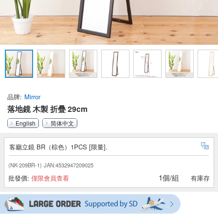
品牌
Mirror
落地鏡 木製 折疊 29cm
English
简体中文
客廳立鏡 BR（棕色）1PCS [限量].
(NK-209BR-1)
JAN:4532947209025
1個/組
批發價:
僅限會員查看
有庫存