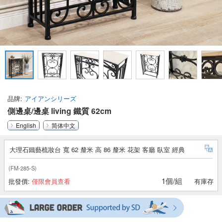
品牌
アイアンシリーズ
側邊桌/邊桌 living 鐵質 62cm
English
简体中文
大理石鐵藝梳妝台 寬 62 釐米 高 86 釐米 花架 客廳 臥室 經典
(FM-285-S)
1個/組
批發價:
僅限會員查看
有庫存