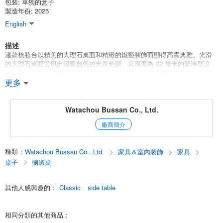
包裝:
單獨的盒子
製造年份: 2025
English
描述
這款梳妝台以精美的大理石桌面和精緻的鐵藝裝飾而顯得高貴典雅。光滑
的大理石桌面呈現出溫暖自然的米黃色調。其深度為 22 釐米的緊湊型設
計，即使在最有限的空間內也能增添一份美感。弧度優美的鐵質裝飾優雅
地點綴了空間，與任何室內設計都相得益彰。它集功能性和設計性於一
更多
身，是實用與魅力並存的瑰寶；
-建議使用場景
Watachou Bussan Co., Ltd.
廠商簡介
*作為玄關的裝飾桌
*起居室中季節性花卉和物品的展示台
種類
:
Watachou Bussan Co., Ltd.
家具＆室內裝飾
家具
*為酒店或沙龍的入口增添精緻氛圍
桌子
側邊桌
*作為裝飾桌，為走廊或牆壁空間增添光彩
其他人感興趣的
:
Classic
side table
相關關鍵詞
相同分類的其他商品
:
[游戲桌] [大理石桌面] [鐵藝家具] [歐式風格] [室內陳列] [高雅] [古典家具]