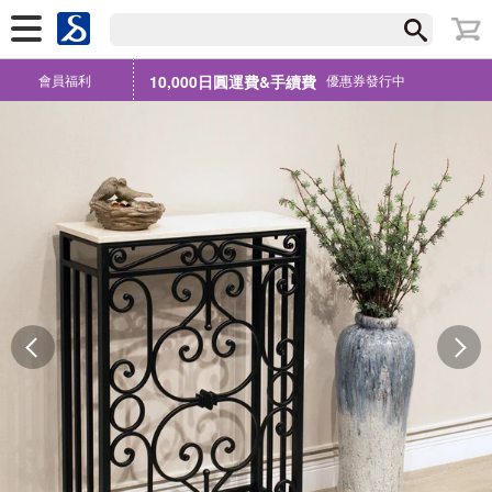
會員福利
10,000日圓運費&手續費
優惠券發行中