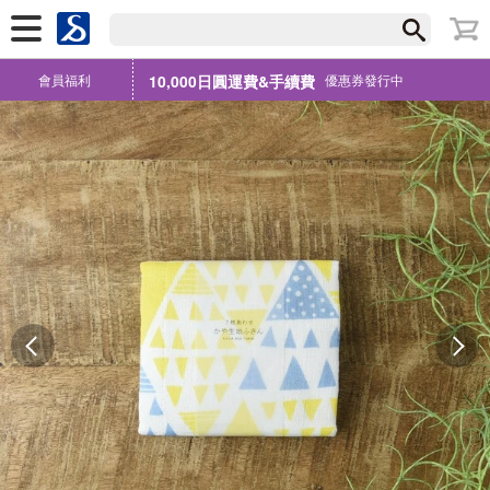
會員福利
10,000日圓運費&手續費
優惠券發行中