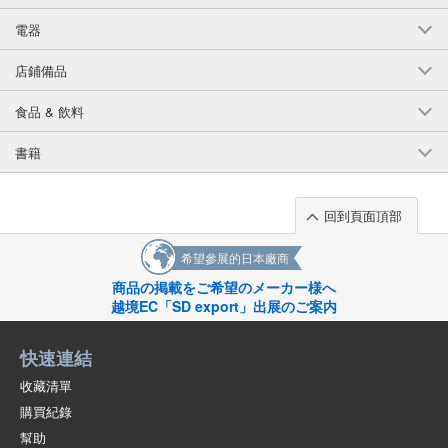
電器
店鋪備品
食品 & 飲料
書籍
回到頁面頂部
希望參展的日本廠商
商品の掲載をご希望のメーカー様へ
越境EC「SD export」出展のご案内
快速連結
收藏清單
購買紀錄
幫助