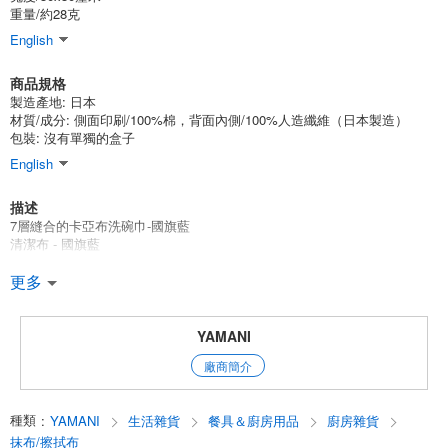
重量/約28克
English
商品規格
製造產地:
日本
材質/成分:
側面印刷/100%棉，背面內側/100%人造纖維（日本製造）
包裝:
沒有單獨的盒子
English
描述
7層縫合的卡亞布洗碗巾-國旗藍
清潔布 - 國旗藍
這款Kaya Dough清潔布是在日本僅存的蚊帳產地奈良縣精心編織的蚊帳布
更多
製成的。這款Kaya Dough清潔布是在日本僅存的蚊帳產地奈良縣精心編織
的蚊帳布，並在和歌山縣繡制和印刷。
起初，由於膠水的作用，布是僵硬和緊繃的，但當用溫水或熱水去除膠水
YAMANI
時，布會出奇地收縮。
廠商簡介
它還具有出色的吸水性（是棉的1.3倍），乾燥迅速，而且耐用。
推薦用途：油煙機布、廚房布
種類
:
YAMANI
生活雜貨
餐具＆廚房用品
廚房雜貨
*點擊這裡查看[卡亞布藝廚房布藝]系列的其他產品/系列項目
抹布/擦拭布