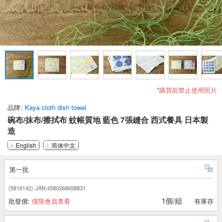
*購買前禁止使用照片
品牌
Kaya cloth dish towel
碗布/抹布/擦拭布 蚊帳質地 藍色 7張縫合 西式餐具 日本製
造
English
简体中文
第一批
(5818142)
JAN:4580268658831
1個/組
批發價:
僅限會員查看
有庫存