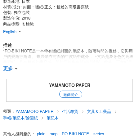
製造產地:
日本
材質/成分:
封面：蠟紙/正文：粗糙的高級書寫紙
包裝:
獨立包裝
製造年份: 2018
商品標籤: 附標籤
English
描述
*RO-BIKI NOTE是一本帶有蠟紙封面的筆記本，隨著時間的推移，它與用
戶的愛漸行漸遠。 蠟浸漬在封面的牛皮紙中此外，正文紙是象牙色的高級
書寫紙，具有粗糙的書寫感，與封面的牛皮紙相得益彰。此外，正文紙是
象牙色的高級書寫紙，具有粗糙的書寫感，這是根據辦文的經驗和知識，
更多
從不同角度選擇的。它具有出色的書寫性能，不僅能與鉛筆和圓珠筆兼
容，還能與鋼筆和蘸水筆兼容。你可以享受[寫作]和[繪畫]。
YAMAMOTO PAPER
English
廠商簡介
種類
:
YAMAMOTO PAPER
生活雜貨
文具＆工藝品
手帳/筆記本/繪圖紙
筆記本
其他人感興趣的
:
plain
map
RO-BIKI NOTE
series