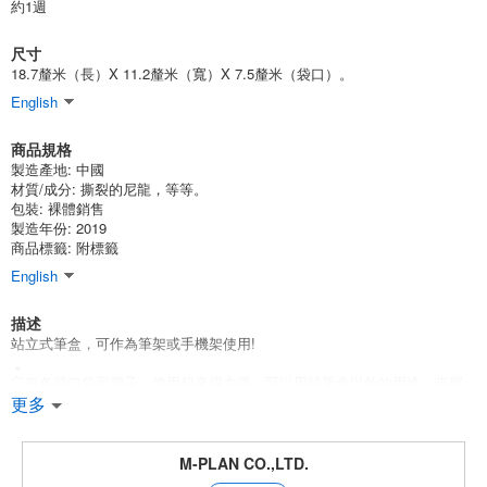
約1週
尺寸
18.7釐米（長）X 11.2釐米（寬）X 7.5釐米（袋口）。
English
商品規格
製造產地:
中國
材質/成分:
撕裂的尼龍，等等。
包裝:
裸體銷售
製造年份: 2019
商品標籤: 附標籤
English
描述
站立式筆盒，可作為筆架或手機架使用!
。
它有各種口袋和帶子，使用起來很方便，可以用於筆盒以外的用途。夾層
是可折疊的，所以它可以存放在袋子裡而不顯得笨重。
更多
包括一個彈性帶，可作為機械鉛筆、圓珠筆等的筆架使用。 *提供一個網狀
口袋，可作為機械鉛筆、圓珠筆等的筆架使用。
*提供了一個網狀口袋，用於臨時存放小物品，如筆、記憶棒、橡皮等。
M-PLAN CO.,LTD.
*將你的智慧型手機插入網袋，它就會變成一個智慧型手機支架。