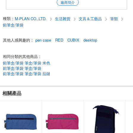
廠商簡介
*非常有用。對方便查閱和組織內容非常有用。
。
*筆盒桌面有4種顏色：紅*海*黑*卡其色[入學][新學期]。
種類
:
M-PLAN CO.,LTD.
生活雜貨
文具＆工藝品
筆類
*筆盒桌面有4種顏色：紅色*海軍*黑色*卡其色。
鉛筆盒/筆袋
English
其他人感興趣的
:
pen case
RED
CUBIX
desktop
相同分類的其他商品
:
鉛筆盒/筆袋 筆盒/筆袋 米色
鉛筆盒/筆袋 筆盒/筆袋
鉛筆盒/筆袋 筆盒/筆袋 拉鏈
相關產品