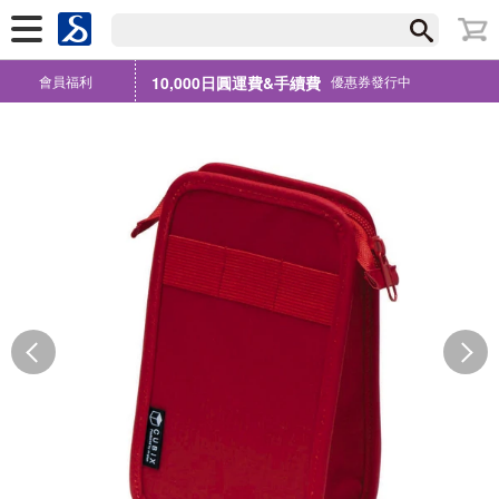
會員福利
10,000日圓運費&手續費
優惠券發行中