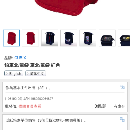
品牌
CUBIX
鉛筆盒/筆袋 筆盒/筆袋 紅色
English
简体中文
作為基本主件出售（3件）。
(106192-05)
JAN:4982502064857
3個/組
批發價:
僅限會員查看
有庫存
以紙箱為單位銷售（3個母版x30包=90個母版）。