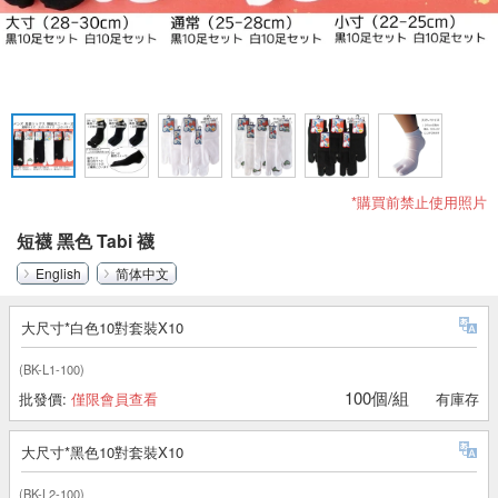
*購買前禁止使用照片
短襪 黑色 Tabi 襪
English
简体中文
大尺寸*白色10對套裝X10
(BK-L1-100)
100個/組
批發價:
僅限會員查看
有庫存
大尺寸*黑色10對套裝X10
(BK-L2-100)