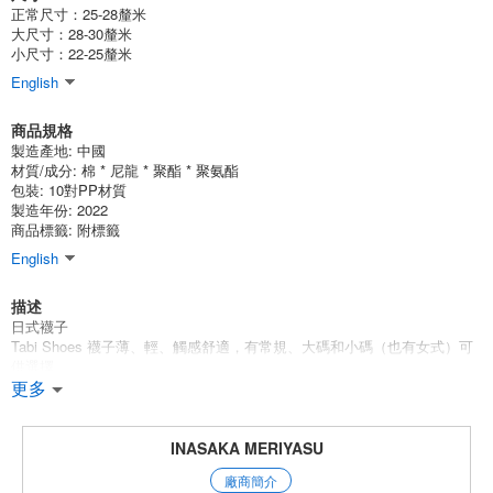
正常尺寸：25-28釐米
大尺寸：28-30釐米
小尺寸：22-25釐米
English
商品規格
製造產地:
中國
材質/成分:
棉 * 尼龍 * 聚酯 * 聚氨酯
包裝:
10對PP材質
製造年份: 2022
商品標籤: 附標籤
English
描述
日式襪子
Tabi Shoes 襪子薄、輕、觸感舒適，有常規、大碼和小碼（也有女式）可
供選擇。
我們有一套 100 雙裝的 10 雙純白色襪子和一套 100 雙裝的 10 雙純黑色襪
更多
子，每種襪子都有優惠價格。
另有 2022SS 多種款式可供選擇！
請選擇您喜歡的尺寸和顏色！
INASAKA MERIYASU
還建議用於進貨！
廠商簡介