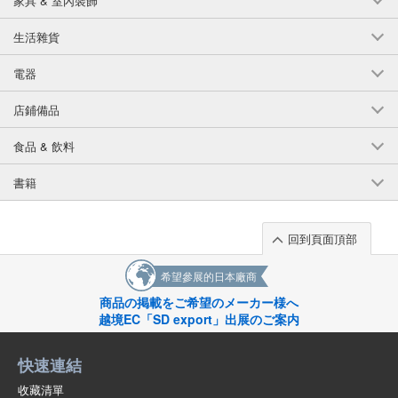
家具 & 室內裝飾
生活雜貨
電器
店鋪備品
食品 & 飲料
書籍
回到頁面頂部
希望參展的日本廠商
商品の掲載をご希望のメーカー様へ
越境EC「SD export」出展のご案内
快速連結
收藏清單