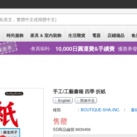
稱
(英文，繁體中文或簡體中文)
時尚服飾
家具 & 室內裝飾
生活雜貨
電器
店鋪備品
食
優惠券
10,000日圓運費&手續費
優惠券
會員福利
手工/工藝書籍 四季 折紙
English
简体中文
種類
BOUTIQUE-SHA,INC.
書
售罄
SD商品編號:6630456