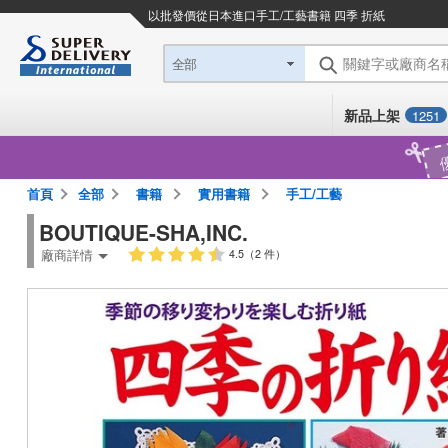
以批發價從日本進口
手工/工藝書籍 四季 折紙
關鍵字或廠商名
全部
新品上架
1251
首頁
全部
書籍
實用書籍
手工/工藝
BOUTIQUE-SHA,INC.
廠商詳情
4.5（2 件）