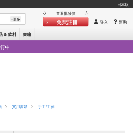
日本版
查看批發價
+更多
免費註冊
幫助
登入
品 & 飲料
書籍
發行中
籍
實用書籍
手工/工藝